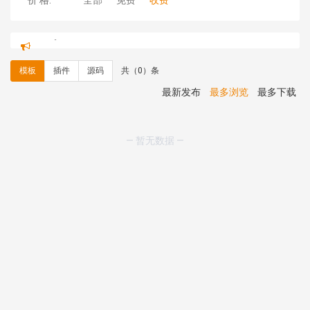
价 格:
全部
免费
收费
C**y 安装《
地图位置选取插件
》
免费
hk****08 安装《
Prism代码高亮插件
》
免费
hk****08 安装《
访客统计
》
免费
模板
插件
源码
共（0）条
hk****08 安装《
一键生成应用
》
免费
hk****08 安装《
禁止IP访问
》
免费
最新发布
最多浏览
最多下载
hk****80 安装《
响应式多语言企业公司简单通用模板
》
免费
hk****80 安装《
响应式多语言企业公司简单通用模板
》
— 暂无数据 —
免费
碧**天 安装《
文章采集插件（支持多模型）
》
￥20.00
hk****70 安装《
地图位置选取插件
》
免费
hk****70 安装《
sitemaps站点地图
》
免费
hk****28 安装《
Technoai科技人工智能IT服务多用途网
站模板
》
￥39.90
鸾**月 安装《
文件预览
》
￥9.90
C**y 安装《
响应式多语言白色主题通用企业站
》
免费
C**y 安装《
双语言响应式科技通用模板
》
免费
C**y 安装《
双语言响应式科技通用模板
》
免费
C**y 安装《
双语言响应式科技通用模板
》
免费
C**y 安装《
双语言响应式科技通用模板
》
免费