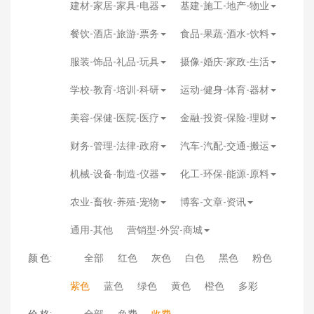
建材-家居-家具-电器
基建-施工-地产-物业
餐饮-酒店-旅游-票务
食品-果蔬-酒水-饮料
服装-饰品-礼品-玩具
摄像-婚庆-家政-生活
学校-教育-培训-科研
运动-健身-体育-器材
美容-保健-医院-医疗
金融-投资-保险-理财
财务-管理-法律-政府
汽车-汽配-交通-搬运
机械-设备-制造-仪器
化工-环保-能源-原料
农业-畜牧-养殖-宠物
博客-文章-资讯
通用-其他
营销型-外贸-商城
颜 色:
全部
红色
灰色
白色
黑色
粉色
紫色
蓝色
绿色
黄色
橙色
多彩