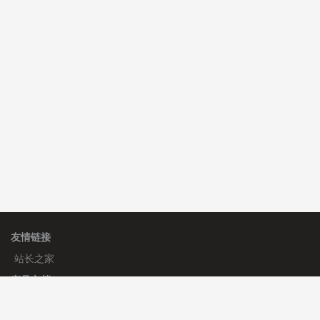
C**y 安装《
双语言响应式收缩导航式建筑行业模板
》
免
费
心怀****i） 安装《
sitemap地图生成
》
免费
C**y 安装《
地图位置选取插件
》
免费
友情链接
站长之家
产品文档
使用手册
标签生成器
应用文档