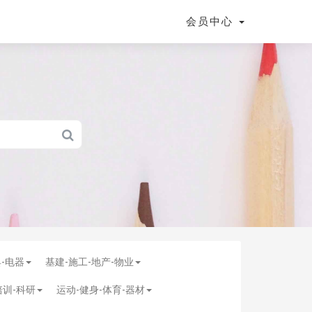
会员中心
具-电器
基建-施工-地产-物业
培训-科研
运动-健身-体育-器材