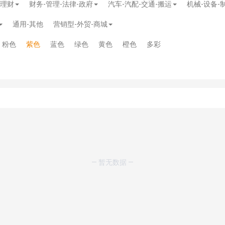
-理财
财务-管理-法律-政府
汽车-汽配-交通-搬运
机械-设备-
通用-其他
营销型-外贸-商城
粉色
紫色
蓝色
绿色
黄色
橙色
多彩
模板
》
免费
— 暂无数据 —
模板
》
免费
20.00
务多用途网站模板
》
￥39.90