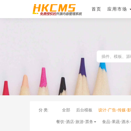
首页
应用市场
分 类:
全部
后台模板
设计-广告-传媒-
餐饮-酒店-旅游-票务
食品-果蔬-酒水