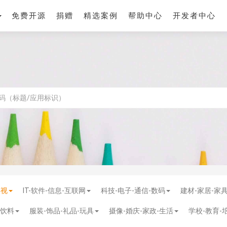
免费开源
捐赠
精选案例
帮助中心
开发者中心
影视
IT-软件-信息-互联网
科技-电子-通信-数码
建材-家居-家
-饮料
服装-饰品-礼品-玩具
摄像-婚庆-家政-生活
学校-教育-