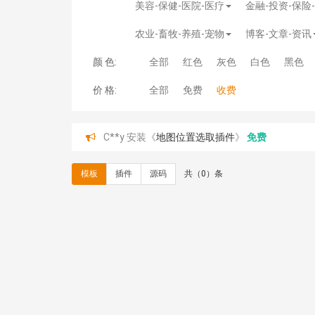
美容-保健-医院-医疗
金融-投资-保险
农业-畜牧-养殖-宠物
博客-文章-资讯
颜 色:
全部
红色
灰色
白色
黑色
价 格:
全部
免费
收费
C**y 安装《
地图位置选取插件
》
免费
C**y 安装《
地图位置选取插件
》
免费
hk****08 安装《
Prism代码高亮插件
》
免费
模板
插件
源码
共（0）条
hk****08 安装《
访客统计
》
免费
hk****08 安装《
一键生成应用
》
免费
hk****08 安装《
禁止IP访问
》
免费
hk****80 安装《
响应式多语言企业公司简单通用
hk****80 安装《
响应式多语言企业公司简单通用
碧**天 安装《
文章采集插件（支持多模型）
》
￥
hk****70 安装《
地图位置选取插件
》
免费
hk****70 安装《
sitemaps站点地图
》
免费
hk****28 安装《
Technoai科技人工智能IT服
鸾**月 安装《
文件预览
》
￥9.90