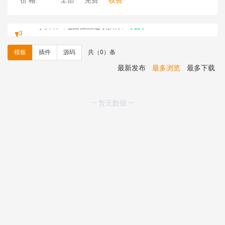
价 格:
全部
免费
收费
C**y 安装《
地图位置选取插件
》
免费
hk****08 安装《
Prism代码高亮插件
》
免费
hk****08 安装《
访客统计
》
免费
模板
插件
源码
共（0）条
hk****08 安装《
一键生成应用
》
免费
hk****08 安装《
禁止IP访问
》
免费
最新发布
最多浏览
最多下载
hk****80 安装《
响应式多语言企业公司简单通用模板
》
免费
hk****80 安装《
响应式多语言企业公司简单通用模板
》
— 暂无数据 —
免费
碧**天 安装《
文章采集插件（支持多模型）
》
￥20.00
hk****70 安装《
地图位置选取插件
》
免费
hk****70 安装《
sitemaps站点地图
》
免费
hk****28 安装《
Technoai科技人工智能IT服务多用途网
站模板
》
￥39.90
鸾**月 安装《
文件预览
》
￥9.90
C**y 安装《
响应式多语言白色主题通用企业站
》
免费
C**y 安装《
双语言响应式科技通用模板
》
免费
C**y 安装《
双语言响应式科技通用模板
》
免费
C**y 安装《
双语言响应式科技通用模板
》
免费
C**y 安装《
双语言响应式科技通用模板
》
免费
C**y 安装《
双语言响应式收缩导航式建筑行业模板
》
免