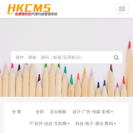
Toggle
naviga
分 类:
全部
后台模板
设计-广告-传媒-影视
IT-软件-信息-互联网
科技-电子-通信-数码