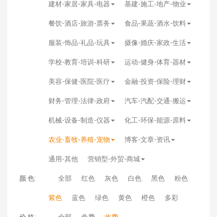
建材-家居-家具-电器
基建-施工-地产-物业
餐饮-酒店-旅游-票务
食品-果蔬-酒水-饮料
服装-饰品-礼品-玩具
摄像-婚庆-家政-生活
学校-教育-培训-科研
运动-健身-体育-器材
美容-保健-医院-医疗
金融-投资-保险-理财
财务-管理-法律-政府
汽车-汽配-交通-搬运
机械-设备-制造-仪器
化工-环保-能源-原料
农业-畜牧-养殖-宠物
博客-文章-资讯
通用-其他
营销型-外贸-商城
颜 色:
全部
红色
灰色
白色
黑色
粉色
紫色
蓝色
绿色
黄色
橙色
多彩