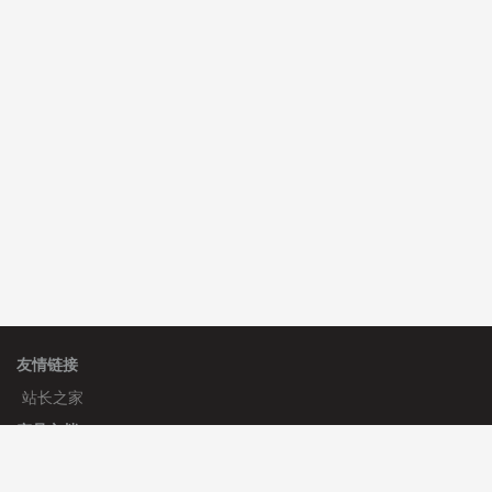
费
心怀****i） 安装《
sitemap地图生成
》
免费
C**y 安装《
地图位置选取插件
》
免费
友情链接
站长之家
产品文档
使用手册
标签生成器
应用文档