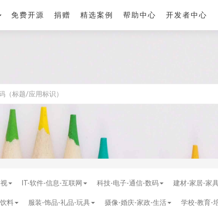
免费开源
捐赠
精选案例
帮助中心
开发者中心
影视
IT-软件-信息-互联网
科技-电子-通信-数码
建材-家居-家
-饮料
服装-饰品-礼品-玩具
摄像-婚庆-家政-生活
学校-教育-