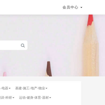
会员中心
具-电器
基建-施工-地产-物业
培训-科研
运动-健身-体育-器材