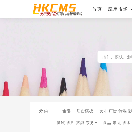
首页
应用市场
分 类:
全部
后台模板
设计-广告-传媒-
餐饮-酒店-旅游-票务
食品-果蔬-酒水