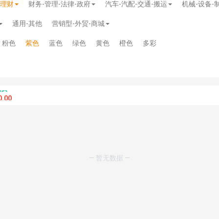
-理财
财务-管理-法律-政府
汽车-汽配-交通-搬运
机械-设备-
通用-其他
营销型-外贸-商城
粉色
紫色
蓝色
绿色
黄色
橙色
多彩
.00
— 暂无数据 —
模板
》
免费
模板
》
免费
20.00