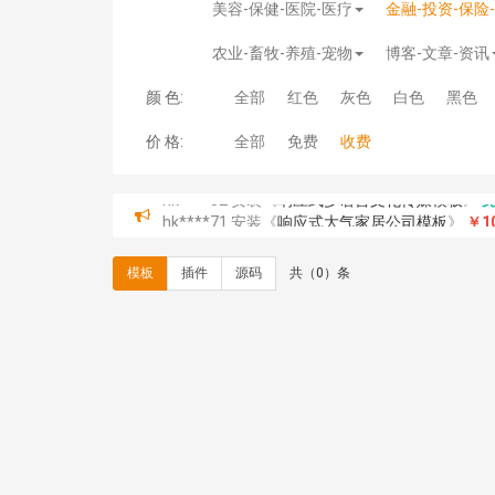
美容-保健-医院-医疗
金融-投资-保险
农业-畜牧-养殖-宠物
博客-文章-资讯
颜 色:
全部
红色
灰色
白色
黑色
价 格:
全部
免费
收费
hk****71 安装《
响应式大气家居公司模板
》
￥10
心怀****i） 安装《
sitemap地图生成
》
免费
C**y 安装《
地图位置选取插件
》
免费
模板
插件
源码
共（0）条
C**y 安装《
地图位置选取插件
》
免费
hk****08 安装《
Prism代码高亮插件
》
免费
hk****08 安装《
访客统计
》
免费
hk****08 安装《
一键生成应用
》
免费
hk****08 安装《
禁止IP访问
》
免费
hk****80 安装《
响应式多语言企业公司简单通用
hk****80 安装《
响应式多语言企业公司简单通用
碧**天 安装《
文章采集插件（支持多模型）
》
￥
hk****70 安装《
地图位置选取插件
》
免费
hk****70 安装《
sitemaps站点地图
》
免费