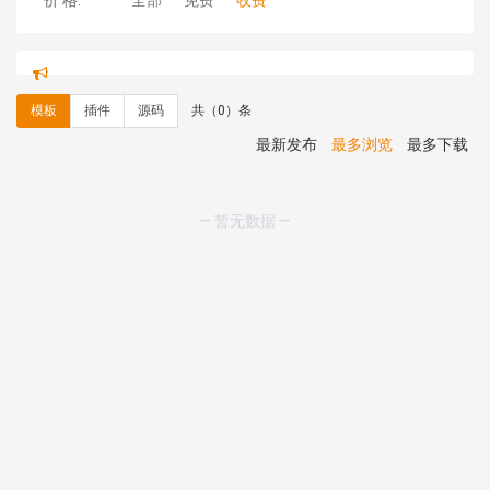
价 格:
全部
免费
收费
C**y 安装《
地图位置选取插件
》
免费
hk****08 安装《
Prism代码高亮插件
》
免费
hk****08 安装《
访客统计
》
免费
模板
插件
源码
共（0）条
hk****08 安装《
一键生成应用
》
免费
hk****08 安装《
禁止IP访问
》
免费
最新发布
最多浏览
最多下载
hk****80 安装《
响应式多语言企业公司简单通用模板
》
免费
hk****80 安装《
响应式多语言企业公司简单通用模板
》
— 暂无数据 —
免费
碧**天 安装《
文章采集插件（支持多模型）
》
￥20.00
hk****70 安装《
地图位置选取插件
》
免费
hk****70 安装《
sitemaps站点地图
》
免费
hk****28 安装《
Technoai科技人工智能IT服务多用途网
站模板
》
￥39.90
鸾**月 安装《
文件预览
》
￥9.90
C**y 安装《
响应式多语言白色主题通用企业站
》
免费
C**y 安装《
双语言响应式科技通用模板
》
免费
C**y 安装《
双语言响应式科技通用模板
》
免费
hk****82 安装《
响应式多语言会计机构模板
》
免费
hk****82 安装《
响应式多语言文化传媒模板
》
免费