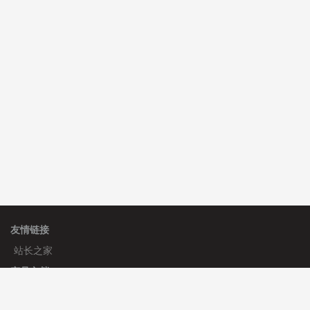
hk****71 安装《
响应式大气家居公司模板
》
￥10.00
心怀****i） 安装《
sitemap地图生成
》
免费
C**y 安装《
地图位置选取插件
》
免费
友情链接
站长之家
产品文档
使用手册
标签生成器
应用文档