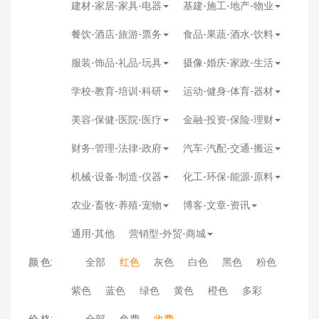
建材-家居-家具-电器
基建-施工-地产-物业
餐饮-酒店-旅游-票务
食品-果蔬-酒水-饮料
服装-饰品-礼品-玩具
摄像-婚庆-家政-生活
学校-教育-培训-科研
运动-健身-体育-器材
美容-保健-医院-医疗
金融-投资-保险-理财
财务-管理-法律-政府
汽车-汽配-交通-搬运
机械-设备-制造-仪器
化工-环保-能源-原料
农业-畜牧-养殖-宠物
博客-文章-资讯
通用-其他
营销型-外贸-商城
颜 色:
全部
红色
灰色
白色
黑色
粉色
紫色
蓝色
绿色
黄色
橙色
多彩