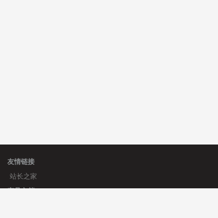
C**y 安装《
地图位置选取插件
》
免费
C**y 安装《
地图位置选取插件
》
免费
友情链接
站长之家
产品文档
使用手册
标签生成器
应用文档