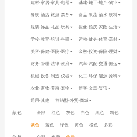
建材-家居-家具-电器
基建-施工-地产-物业
餐饮-酒店-旅游-票务
食品-果蔬-酒水-饮料
服装-饰品-礼品-玩具
摄像-婚庆-家政-生活
学校-教育-培训-科研
运动-健身-体育-器材
美容-保健-医院-医疗
金融-投资-保险-理财
财务-管理-法律-政府
汽车-汽配-交通-搬运
机械-设备-制造-仪器
化工-环保-能源-原料
农业-畜牧-养殖-宠物
博客-文章-资讯
通用-其他
营销型-外贸-商城
颜 色:
全部
红色
灰色
白色
黑色
粉色
紫色
蓝色
绿色
黄色
橙色
多彩