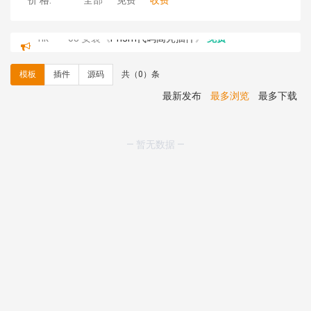
价 格:
全部
免费
收费
hk****08 安装《
Prism代码高亮插件
》
免费
hk****08 安装《
访客统计
》
免费
hk****08 安装《
一键生成应用
》
免费
模板
插件
源码
共（0）条
hk****08 安装《
禁止IP访问
》
免费
hk****80 安装《
响应式多语言企业公司简单通用模板
》
最新发布
最多浏览
最多下载
免费
hk****80 安装《
响应式多语言企业公司简单通用模板
》
免费
— 暂无数据 —
碧**天 安装《
文章采集插件（支持多模型）
》
￥20.00
hk****70 安装《
地图位置选取插件
》
免费
hk****70 安装《
sitemaps站点地图
》
免费
hk****28 安装《
Technoai科技人工智能IT服务多用途网
站模板
》
￥39.90
鸾**月 安装《
文件预览
》
￥9.90
C**y 安装《
响应式多语言白色主题通用企业站
》
免费
C**y 安装《
双语言响应式科技通用模板
》
免费
C**y 安装《
双语言响应式科技通用模板
》
免费
hk****82 安装《
响应式多语言会计机构模板
》
免费
hk****82 安装《
响应式多语言文化传媒模板
》
免费
hk****71 安装《
响应式大气家居公司模板
》
￥10.00
心怀****i） 安装《
sitemap地图生成
》
免费