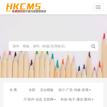
Toggle
naviga
分 类:
全部
后台模板
设计-广告-传媒-影视
IT-软件-信息-互联网
科技-电子-通信-数码