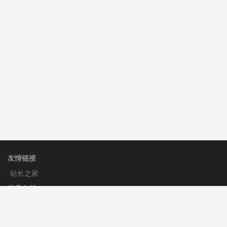
C**y 安装《
双语言响应式科技通用模板
》
免费
hk****82 安装《
响应式多语言会计机构模板
》
免费
hk****82 安装《
响应式多语言文化传媒模板
》
免费
友情链接
站长之家
产品文档
使用手册
标签生成器
应用文档
更新日志
官方帮助