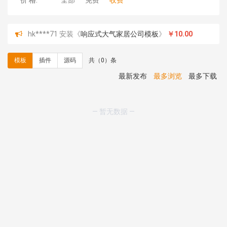
价 格:
全部
免费
收费
hk****71 安装《
响应式大气家居公司模板
》
￥10.00
心怀****i） 安装《
sitemap地图生成
》
免费
C**y 安装《
地图位置选取插件
》
免费
模板
插件
源码
共（0）条
C**y 安装《
地图位置选取插件
》
免费
hk****08 安装《
Prism代码高亮插件
》
免费
最新发布
最多浏览
最多下载
hk****08 安装《
访客统计
》
免费
hk****08 安装《
一键生成应用
》
免费
hk****08 安装《
禁止IP访问
》
免费
— 暂无数据 —
hk****80 安装《
响应式多语言企业公司简单通用模板
》
免费
hk****80 安装《
响应式多语言企业公司简单通用模板
》
免费
碧**天 安装《
文章采集插件（支持多模型）
》
￥20.00
hk****70 安装《
地图位置选取插件
》
免费
hk****70 安装《
sitemaps站点地图
》
免费
hk****28 安装《
Technoai科技人工智能IT服务多用途网
站模板
》
￥39.90
鸾**月 安装《
文件预览
》
￥9.90
C**y 安装《
响应式多语言白色主题通用企业站
》
免费
C**y 安装《
双语言响应式科技通用模板
》
免费