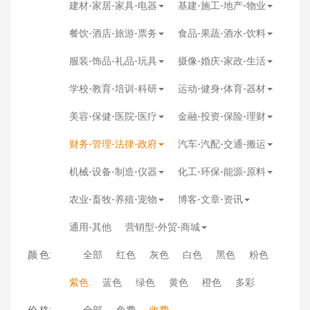
建材-家居-家具-电器
基建-施工-地产-物业
餐饮-酒店-旅游-票务
食品-果蔬-酒水-饮料
服装-饰品-礼品-玩具
摄像-婚庆-家政-生活
学校-教育-培训-科研
运动-健身-体育-器材
美容-保健-医院-医疗
金融-投资-保险-理财
财务-管理-法律-政府
汽车-汽配-交通-搬运
机械-设备-制造-仪器
化工-环保-能源-原料
农业-畜牧-养殖-宠物
博客-文章-资讯
通用-其他
营销型-外贸-商城
颜 色:
全部
红色
灰色
白色
黑色
粉色
紫色
蓝色
绿色
黄色
橙色
多彩