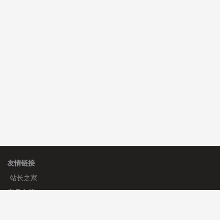
C**y 安装《
双语言响应式科技通用模板
》
免费
hk****82 安装《
响应式多语言会计机构模板
》
免费
hk****82 安装《
响应式多语言文化传媒模板
》
免费
友情链接
站长之家
产品文档
使用手册
标签生成器
应用文档