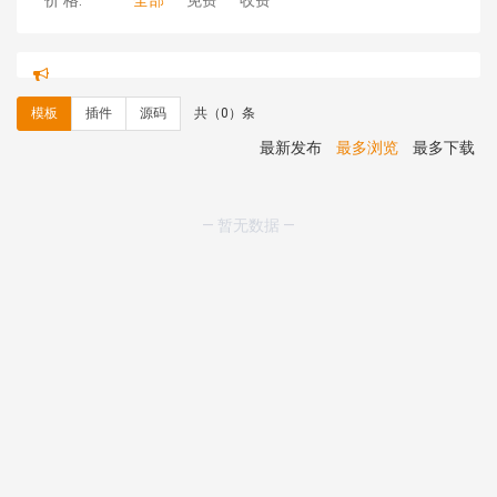
价 格:
全部
免费
收费
hk****71 安装《
响应式大气家居公司模板
》
￥10.00
心怀****i） 安装《
sitemap地图生成
》
免费
C**y 安装《
地图位置选取插件
》
免费
模板
插件
源码
共（0）条
C**y 安装《
地图位置选取插件
》
免费
hk****08 安装《
Prism代码高亮插件
》
免费
最新发布
最多浏览
最多下载
hk****08 安装《
访客统计
》
免费
hk****08 安装《
一键生成应用
》
免费
hk****08 安装《
禁止IP访问
》
免费
— 暂无数据 —
hk****80 安装《
响应式多语言企业公司简单通用模板
》
免费
hk****80 安装《
响应式多语言企业公司简单通用模板
》
免费
碧**天 安装《
文章采集插件（支持多模型）
》
￥20.00
hk****70 安装《
地图位置选取插件
》
免费
hk****70 安装《
sitemaps站点地图
》
免费
hk****28 安装《
Technoai科技人工智能IT服务多用途网
站模板
》
￥39.90
鸾**月 安装《
文件预览
》
￥9.90
C**y 安装《
响应式多语言白色主题通用企业站
》
免费
C**y 安装《
双语言响应式科技通用模板
》
免费