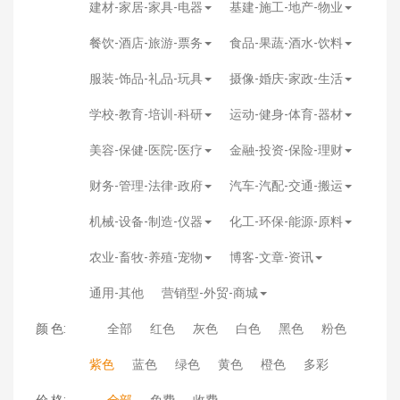
建材-家居-家具-电器
基建-施工-地产-物业
餐饮-酒店-旅游-票务
食品-果蔬-酒水-饮料
服装-饰品-礼品-玩具
摄像-婚庆-家政-生活
学校-教育-培训-科研
运动-健身-体育-器材
美容-保健-医院-医疗
金融-投资-保险-理财
财务-管理-法律-政府
汽车-汽配-交通-搬运
机械-设备-制造-仪器
化工-环保-能源-原料
农业-畜牧-养殖-宠物
博客-文章-资讯
通用-其他
营销型-外贸-商城
颜 色:
全部
红色
灰色
白色
黑色
粉色
紫色
蓝色
绿色
黄色
橙色
多彩