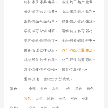
建材-家居-家具-电器
基建-施工-地产-物业
餐饮-酒店-旅游-票务
食品-果蔬-酒水-饮料
服装-饰品-礼品-玩具
摄像-婚庆-家政-生活
学校-教育-培训-科研
运动-健身-体育-器材
美容-保健-医院-医疗
金融-投资-保险-理财
财务-管理-法律-政府
汽车-汽配-交通-搬运
机械-设备-制造-仪器
化工-环保-能源-原料
农业-畜牧-养殖-宠物
博客-文章-资讯
通用-其他
营销型-外贸-商城
颜 色:
全部
红色
灰色
白色
黑色
粉色
紫色
蓝色
绿色
黄色
橙色
多彩