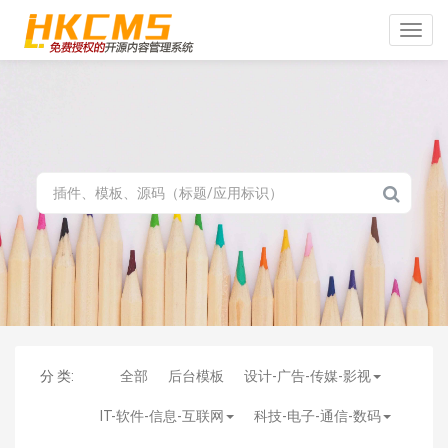
Toggle
naviga
分 类:
全部
后台模板
设计-广告-传媒-影视
IT-软件-信息-互联网
科技-电子-通信-数码