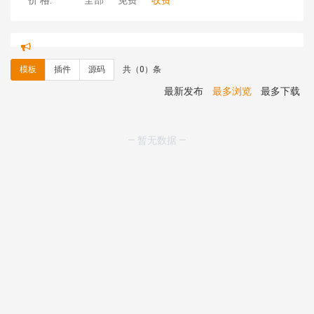
价 格:
全部
免费
收费
理**房 安装《
响应式多语言企业公司简单通用模板
》
免
费
理**房 安装《
响应式多语言金融投资主体模板
》
免费
模板
插件
源码
共（0）条
理**房 安装《
响应式多语言蓝色主题通用企业模板
》
免
费
最新发布
最多浏览
最多下载
理**房 安装《
响应式多语言文化传媒模板
》
免费
理**房 安装《
响应式多语言会计机构模板
》
免费
hk****15 安装《
开源日历工具库
》
免费
— 暂无数据 —
hk****82 安装《
响应式多语言会计机构模板
》
免费
hk****82 安装《
响应式多语言文化传媒模板
》
免费
hk****71 安装《
响应式大气家居公司模板
》
￥10.00
心怀****i） 安装《
sitemap地图生成
》
免费
C**y 安装《
地图位置选取插件
》
免费
C**y 安装《
地图位置选取插件
》
免费
hk****08 安装《
Prism代码高亮插件
》
免费
hk****08 安装《
访客统计
》
免费
hk****08 安装《
一键生成应用
》
免费
hk****08 安装《
禁止IP访问
》
免费
hk****80 安装《
响应式多语言企业公司简单通用模板
》
免费