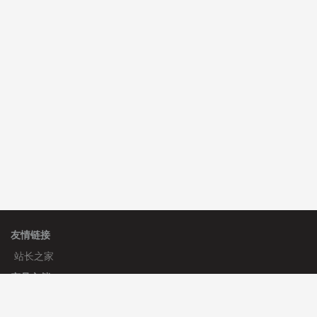
hk****80 安装《
响应式多语言企业公司简单通用模板
》
免费
ch****ng 安装《
响应式多语言蓝色主题通用企业模板
》
免费
理**房 安装《
响应式多语言蓝色主题通用企业模板
》
免
费
友情链接
站长之家
产品文档
使用手册
标签生成器
应用文档