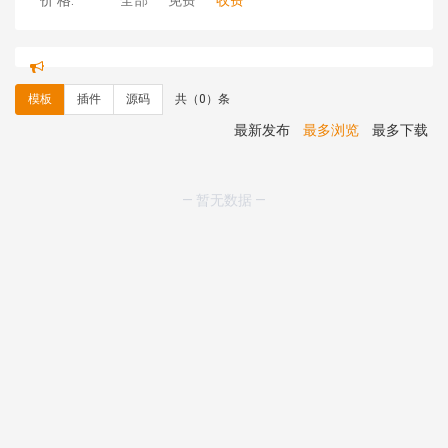
价 格:
全部
免费
收费
碧**天 安装《
文章采集插件（支持多模型）
》
￥20.00
hk****70 安装《
地图位置选取插件
》
免费
hk****70 安装《
sitemaps站点地图
》
免费
模板
插件
源码
共（0）条
hk****28 安装《
Technoai科技人工智能IT服务多用途网
站模板
》
￥39.90
最新发布
最多浏览
最多下载
鸾**月 安装《
文件预览
》
￥9.90
C**y 安装《
响应式多语言白色主题通用企业站
》
免费
C**y 安装《
双语言响应式科技通用模板
》
免费
— 暂无数据 —
C**y 安装《
双语言响应式科技通用模板
》
免费
C**y 安装《
双语言响应式科技通用模板
》
免费
C**y 安装《
双语言响应式科技通用模板
》
免费
C**y 安装《
双语言响应式收缩导航式建筑行业模板
》
免
费
C**y 安装《
双语言响应式收缩导航式建筑行业模板
》
免
费
C**y 安装《
双语言响应式收缩导航式建筑行业模板
》
免
费
C**y 安装《
双语言响应式收缩导航式建筑行业模板
》
免
费
C**y 安装《
响应式多语言白色主题通用企业站
》
免费