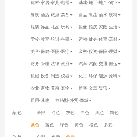
建材-家居-家具-电器
基建-施工-地产-物业
餐饮-酒店-旅游-票务
食品-果蔬-酒水-饮料
服装-饰品-礼品-玩具
摄像-婚庆-家政-生活
学校-教育-培训-科研
运动-健身-体育-器材
美容-保健-医院-医疗
金融-投资-保险-理财
财务-管理-法律-政府
汽车-汽配-交通-搬运
机械-设备-制造-仪器
化工-环保-能源-原料
农业-畜牧-养殖-宠物
博客-文章-资讯
通用-其他
营销型-外贸-商城
颜 色:
全部
红色
灰色
白色
黑色
粉色
紫色
蓝色
绿色
黄色
橙色
多彩