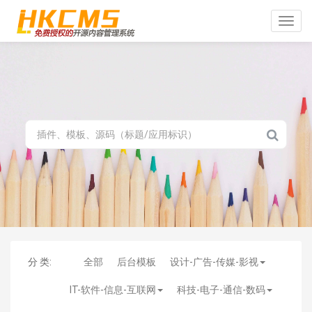
Toggle
naviga
分 类:
全部
后台模板
设计-广告-传媒-影视
IT-软件-信息-互联网
科技-电子-通信-数码