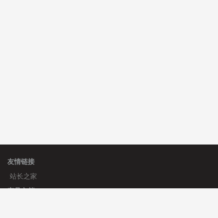
C**y 安装《
双语言响应式收缩导航式建筑行业模板
》
免
费
心怀****i） 安装《
sitemap地图生成
》
免费
C**y 安装《
地图位置选取插件
》
免费
友情链接
站长之家
产品文档
使用手册
标签生成器
应用文档