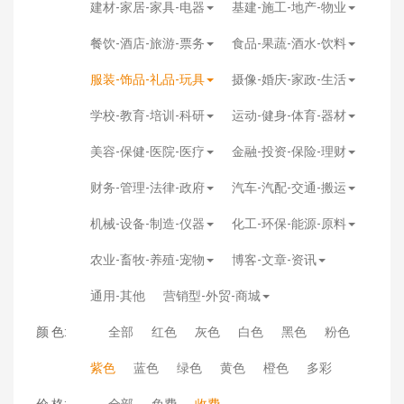
建材-家居-家具-电器
基建-施工-地产-物业
餐饮-酒店-旅游-票务
食品-果蔬-酒水-饮料
服装-饰品-礼品-玩具
摄像-婚庆-家政-生活
学校-教育-培训-科研
运动-健身-体育-器材
美容-保健-医院-医疗
金融-投资-保险-理财
财务-管理-法律-政府
汽车-汽配-交通-搬运
机械-设备-制造-仪器
化工-环保-能源-原料
农业-畜牧-养殖-宠物
博客-文章-资讯
通用-其他
营销型-外贸-商城
颜 色:
全部
红色
灰色
白色
黑色
粉色
紫色
蓝色
绿色
黄色
橙色
多彩