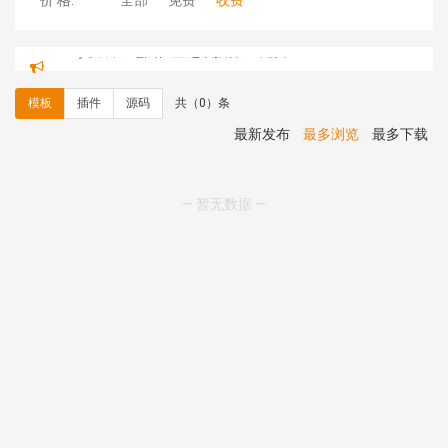
价 格:
全部
免费
收费
C**y 安装《
地图位置选取插件
》
免费
hk****08 安装《
Prism代码高亮插件
》
免费
hk****08 安装《
访客统计
》
免费
模板
插件
源码
共（0）条
hk****08 安装《
一键生成应用
》
免费
hk****08 安装《
禁止IP访问
》
免费
最新发布
最多浏览
最多下载
hk****80 安装《
响应式多语言企业公司简单通用模板
》
免费
hk****80 安装《
响应式多语言企业公司简单通用模板
》
— 暂无数据 —
免费
碧**天 安装《
文章采集插件（支持多模型）
》
￥20.00
hk****70 安装《
地图位置选取插件
》
免费
hk****70 安装《
sitemaps站点地图
》
免费
hk****28 安装《
Technoai科技人工智能IT服务多用途网
站模板
》
￥39.90
鸾**月 安装《
文件预览
》
￥9.90
C**y 安装《
响应式多语言白色主题通用企业站
》
免费
C**y 安装《
双语言响应式科技通用模板
》
免费
C**y 安装《
双语言响应式科技通用模板
》
免费
C**y 安装《
双语言响应式科技通用模板
》
免费
C**y 安装《
双语言响应式科技通用模板
》
免费