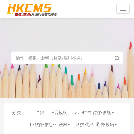
Toggle
naviga
分 类:
全部
后台模板
设计-广告-传媒-影视
IT-软件-信息-互联网
科技-电子-通信-数码