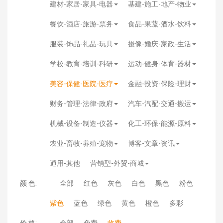
建材-家居-家具-电器
基建-施工-地产-物业
餐饮-酒店-旅游-票务
食品-果蔬-酒水-饮料
服装-饰品-礼品-玩具
摄像-婚庆-家政-生活
学校-教育-培训-科研
运动-健身-体育-器材
美容-保健-医院-医疗
金融-投资-保险-理财
财务-管理-法律-政府
汽车-汽配-交通-搬运
机械-设备-制造-仪器
化工-环保-能源-原料
农业-畜牧-养殖-宠物
博客-文章-资讯
通用-其他
营销型-外贸-商城
颜 色:
全部
红色
灰色
白色
黑色
粉色
紫色
蓝色
绿色
黄色
橙色
多彩