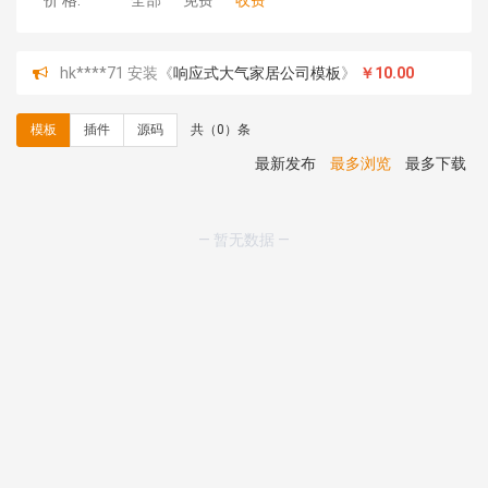
价 格:
全部
免费
收费
hk****71 安装《
响应式大气家居公司模板
》
￥10.00
心怀****i） 安装《
sitemap地图生成
》
免费
C**y 安装《
地图位置选取插件
》
免费
模板
插件
源码
共（0）条
C**y 安装《
地图位置选取插件
》
免费
hk****08 安装《
Prism代码高亮插件
》
免费
最新发布
最多浏览
最多下载
hk****08 安装《
访客统计
》
免费
hk****08 安装《
一键生成应用
》
免费
hk****08 安装《
禁止IP访问
》
免费
— 暂无数据 —
hk****80 安装《
响应式多语言企业公司简单通用模板
》
免费
hk****80 安装《
响应式多语言企业公司简单通用模板
》
免费
碧**天 安装《
文章采集插件（支持多模型）
》
￥20.00
hk****70 安装《
地图位置选取插件
》
免费
hk****70 安装《
sitemaps站点地图
》
免费
hk****28 安装《
Technoai科技人工智能IT服务多用途网
站模板
》
￥39.90
鸾**月 安装《
文件预览
》
￥9.90
C**y 安装《
响应式多语言白色主题通用企业站
》
免费
C**y 安装《
双语言响应式科技通用模板
》
免费