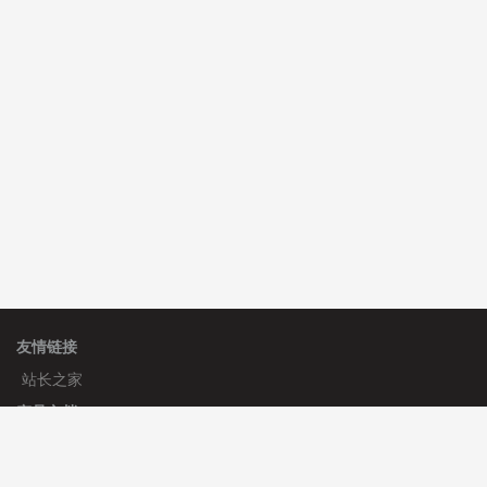
C**y 安装《
双语言响应式科技通用模板
》
免费
hk****82 安装《
响应式多语言会计机构模板
》
免费
hk****82 安装《
响应式多语言文化传媒模板
》
免费
友情链接
站长之家
产品文档
使用手册
标签生成器
应用文档
更新日志
官方帮助