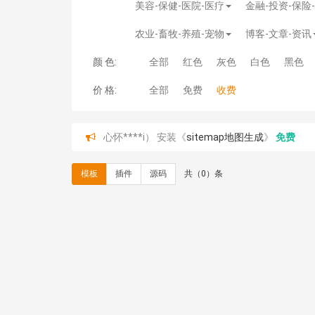
美容-保健-医院-医疗
金融-投资-保险
农业-畜牧-养殖-宠物
博客-文章-资讯
颜 色:
全部
红色
灰色
白色
黑色
价 格:
全部
免费
收费
心怀****i） 安装《
sitemap地图生成
》
免费
C**y 安装《
地图位置选取插件
》
免费
C**y 安装《
地图位置选取插件
》
免费
模板
插件
源码
共（0）条
hk****08 安装《
Prism代码高亮插件
》
免费
hk****08 安装《
访客统计
》
免费
hk****08 安装《
一键生成应用
》
免费
hk****08 安装《
禁止IP访问
》
免费
hk****80 安装《
响应式多语言企业公司简单通用
hk****80 安装《
响应式多语言企业公司简单通用
碧**天 安装《
文章采集插件（支持多模型）
》
￥
hk****70 安装《
地图位置选取插件
》
免费
hk****70 安装《
sitemaps站点地图
》
免费
hk****28 安装《
Technoai科技人工智能IT服