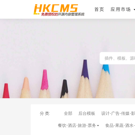
首页
应用市场
分 类:
全部
后台模板
设计-广告-传媒-
餐饮-酒店-旅游-票务
食品-果蔬-酒水