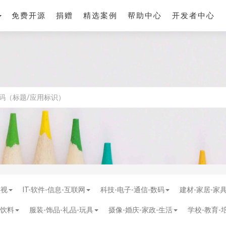
免费开源
捐赠
精选案例
帮助中心
开发者中心
影视
IT-软件-信息-互联网
科技-电子-通信-数码
建材-家居-家
-饮料
服装-饰品-礼品-玩具
摄像-婚庆-家政-生活
学校-教育-