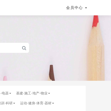
会员中心
具-电器
基建-施工-地产-物业
培训-科研
运动-健身-体育-器材