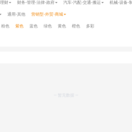
-理财
财务-管理-法律-政府
汽车-汽配-交通-搬运
机械-设备-
通用-其他
营销型-外贸-商城
粉色
紫色
蓝色
绿色
黄色
橙色
多彩
— 暂无数据 —
模板
》
免费
模板
》
免费
20.00
务多用途网站模板
》
￥39.90