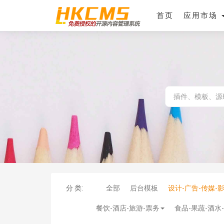
首页
应用市场
分 类:
全部
后台模板
设计-广告-传媒-
餐饮-酒店-旅游-票务
食品-果蔬-酒水