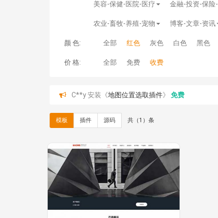
美容-保健-医院-医疗
金融-投资-保险
农业-畜牧-养殖-宠物
博客-文章-资讯
颜 色:
全部
红色
灰色
白色
黑色
价 格:
全部
免费
收费
C**y 安装《
地图位置选取插件
》
免费
hk****08 安装《
Prism代码高亮插件
》
免费
hk****08 安装《
访客统计
》
免费
hk****08 安装《
一键生成应用
》
免费
模板
插件
源码
共（1）条
hk****08 安装《
禁止IP访问
》
免费
hk****80 安装《
响应式多语言企业公司简单通用
hk****80 安装《
响应式多语言企业公司简单通用
碧**天 安装《
文章采集插件（支持多模型）
》
￥
hk****70 安装《
地图位置选取插件
》
免费
hk****70 安装《
sitemaps站点地图
》
免费
hk****28 安装《
Technoai科技人工智能IT服
鸾**月 安装《
文件预览
》
￥9.90
C**y 安装《
响应式多语言白色主题通用企业站
C**y 安装《
双语言响应式科技通用模板
》
免费