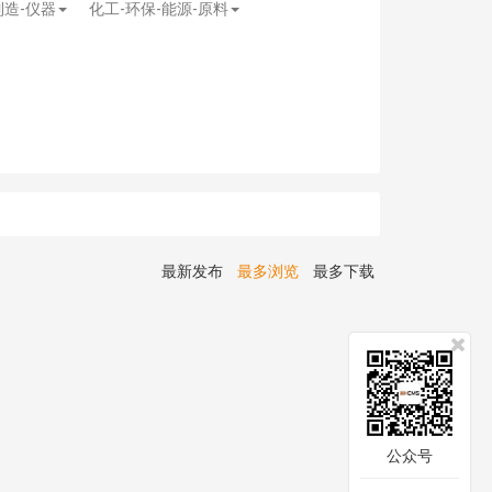
制造-仪器
化工-环保-能源-原料
最新发布
最多浏览
最多下载
公众号