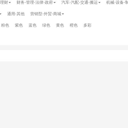
-理财
财务-管理-法律-政府
汽车-汽配-交通-搬运
机械-设备-
通用-其他
营销型-外贸-商城
粉色
紫色
蓝色
绿色
黄色
橙色
多彩
模板
》
免费
模板
》
免费
20.00
务多用途网站模板
》
￥39.90
》
免费