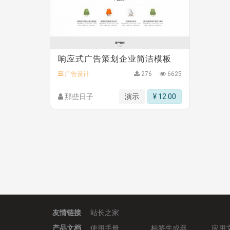
C**y 安装《
双语言响应式科技通用模板
》
免费
C**y 安装《
双语言响应式科技通用模板
》
免费
C**y 安装《
双语言响应式科技通用模板
》
免费
C**y 安装《
双语言响应式收缩导航式建筑行业模
C**y 安装《
双语言响应式收缩导航式建筑行业模
响应式广告策划企业简洁模板
C**y 安装《
地图位置选取插件
》
免费
广告设计
276
6625
那些日子
演示
¥ 12.00
友情链接
站长之家
产品文档
使用手册
标签生成器
应用