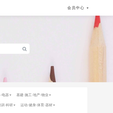
会员中心
具-电器
基建-施工-地产-物业
培训-科研
运动-健身-体育-器材