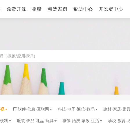
免费开源
捐赠
精选案例
帮助中心
开发者中心
影视
IT-软件-信息-互联网
科技-电子-通信-数码
建材-家居-家
-饮料
服装-饰品-礼品-玩具
摄像-婚庆-家政-生活
学校-教育-