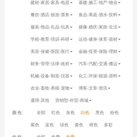
建材-家居-家具-电器
基建-施工-地产-物业
餐饮-酒店-旅游-票务
食品-果蔬-酒水-饮料
服装-饰品-礼品-玩具
摄像-婚庆-家政-生活
学校-教育-培训-科研
运动-健身-体育-器材
美容-保健-医院-医疗
金融-投资-保险-理财
财务-管理-法律-政府
汽车-汽配-交通-搬运
机械-设备-制造-仪器
化工-环保-能源-原料
农业-畜牧-养殖-宠物
博客-文章-资讯
通用-其他
营销型-外贸-商城
颜 色:
全部
红色
灰色
白色
黑色
粉色
紫色
蓝色
绿色
黄色
橙色
多彩