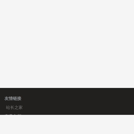
hk****08 安装《
一键生成应用
》
免费
hk****08 安装《
禁止IP访问
》
免费
hk****85 安装《
响应式多语言金融投资主体模板
》
免费
hk****85 安装《
响应式多语言金融投资主体模板
》
免费
友情链接
站长之家
产品文档
使用手册
标签生成器
应用文档