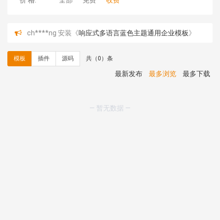
价 格:
全部
免费
收费
ch****ng 安装《
响应式多语言蓝色主题通用企业模板
》
免费
理**房 安装《
响应式多语言蓝色主题通用企业模板
》
免
模板
插件
源码
共（0）条
费
理**房 安装《
响应式多语言企业公司简单通用模板
》
免
最新发布
最多浏览
最多下载
费
理**房 安装《
响应式多语言金融投资主体模板
》
免费
理**房 安装《
响应式多语言蓝色主题通用企业模板
》
免
— 暂无数据 —
费
理**房 安装《
响应式多语言文化传媒模板
》
免费
理**房 安装《
响应式多语言会计机构模板
》
免费
hk****15 安装《
开源日历工具库
》
免费
hk****82 安装《
响应式多语言会计机构模板
》
免费
hk****82 安装《
响应式多语言文化传媒模板
》
免费
hk****71 安装《
响应式大气家居公司模板
》
￥10.00
心怀****i） 安装《
sitemap地图生成
》
免费
C**y 安装《
地图位置选取插件
》
免费
C**y 安装《
地图位置选取插件
》
免费
hk****08 安装《
Prism代码高亮插件
》
免费
hk****08 安装《
访客统计
》
免费