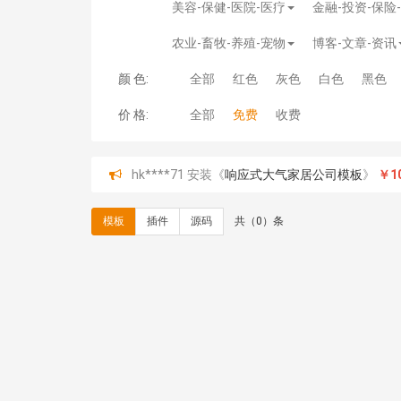
美容-保健-医院-医疗
金融-投资-保险
农业-畜牧-养殖-宠物
博客-文章-资讯
颜 色:
全部
红色
灰色
白色
黑色
价 格:
全部
免费
收费
hk****71 安装《
响应式大气家居公司模板
》
￥10
心怀****i） 安装《
sitemap地图生成
》
免费
C**y 安装《
地图位置选取插件
》
免费
模板
插件
源码
共（0）条
C**y 安装《
地图位置选取插件
》
免费
hk****08 安装《
Prism代码高亮插件
》
免费
hk****08 安装《
访客统计
》
免费
hk****08 安装《
一键生成应用
》
免费
hk****08 安装《
禁止IP访问
》
免费
hk****80 安装《
响应式多语言企业公司简单通用
hk****80 安装《
响应式多语言企业公司简单通用
碧**天 安装《
文章采集插件（支持多模型）
》
￥
hk****70 安装《
地图位置选取插件
》
免费
hk****70 安装《
sitemaps站点地图
》
免费