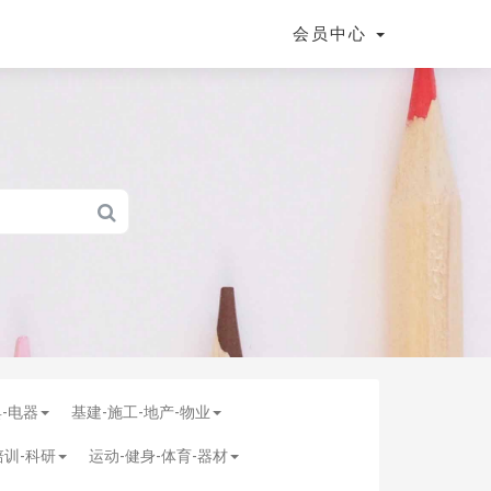
会员中心
具-电器
基建-施工-地产-物业
培训-科研
运动-健身-体育-器材