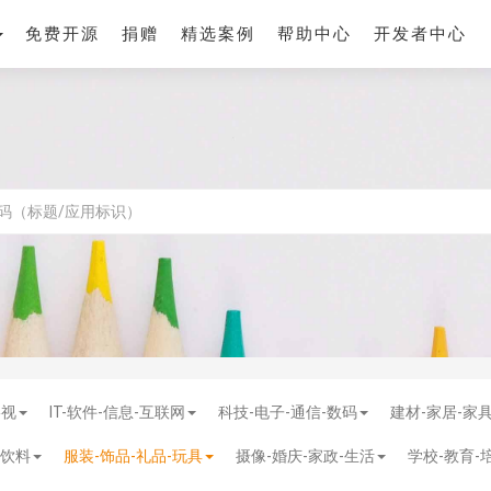
免费开源
捐赠
精选案例
帮助中心
开发者中心
影视
IT-软件-信息-互联网
科技-电子-通信-数码
建材-家居-家
-饮料
服装-饰品-礼品-玩具
摄像-婚庆-家政-生活
学校-教育-