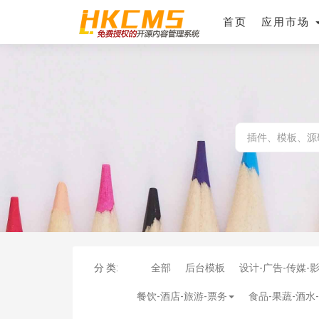
首页
应用市场
分 类:
全部
后台模板
设计-广告-传媒-
餐饮-酒店-旅游-票务
食品-果蔬-酒水