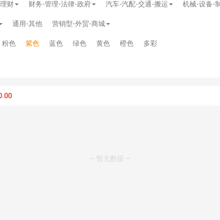
-理财
财务-管理-法律-政府
汽车-汽配-交通-搬运
机械-设备-
通用-其他
营销型-外贸-商城
粉色
紫色
蓝色
绿色
黄色
橙色
多彩
.00
— 暂无数据 —
模板
》
免费
模板
》
免费
20.00