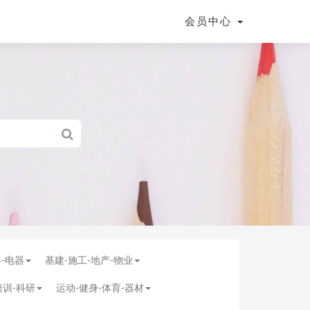
会员中心
具-电器
基建-施工-地产-物业
培训-科研
运动-健身-体育-器材