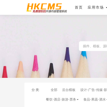
首页
应用市场
分 类:
全部
后台模板
设计-广告-传媒-
餐饮-酒店-旅游-票务
食品-果蔬-酒水