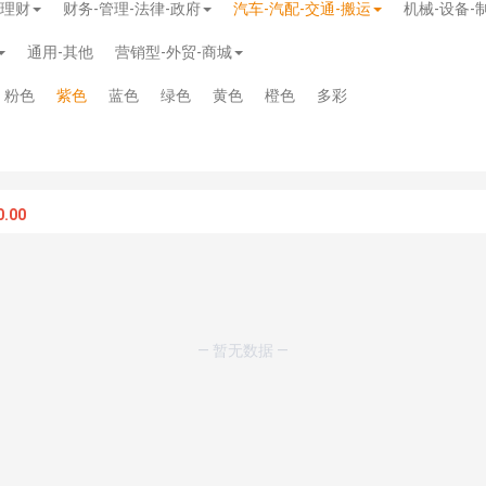
-理财
财务-管理-法律-政府
汽车-汽配-交通-搬运
机械-设备-
通用-其他
营销型-外贸-商城
粉色
紫色
蓝色
绿色
黄色
橙色
多彩
.00
— 暂无数据 —
模板
》
免费
模板
》
免费
20.00