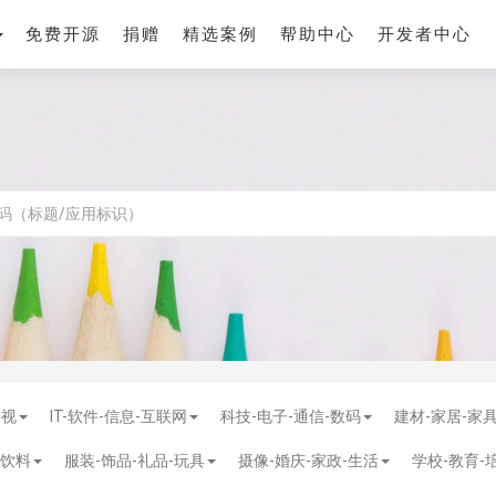
免费开源
捐赠
精选案例
帮助中心
开发者中心
影视
IT-软件-信息-互联网
科技-电子-通信-数码
建材-家居-家
-饮料
服装-饰品-礼品-玩具
摄像-婚庆-家政-生活
学校-教育-