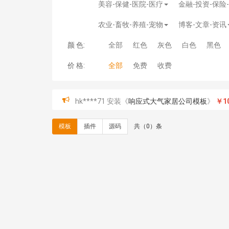
美容-保健-医院-医疗
金融-投资-保险
农业-畜牧-养殖-宠物
博客-文章-资讯
颜 色:
全部
红色
灰色
白色
黑色
价 格:
全部
免费
收费
hk****71 安装《
响应式大气家居公司模板
》
￥10
心怀****i） 安装《
sitemap地图生成
》
免费
C**y 安装《
地图位置选取插件
》
免费
模板
插件
源码
共（0）条
C**y 安装《
地图位置选取插件
》
免费
hk****08 安装《
Prism代码高亮插件
》
免费
hk****08 安装《
访客统计
》
免费
hk****08 安装《
一键生成应用
》
免费
hk****08 安装《
禁止IP访问
》
免费
hk****80 安装《
响应式多语言企业公司简单通用
hk****80 安装《
响应式多语言企业公司简单通用
碧**天 安装《
文章采集插件（支持多模型）
》
￥
hk****70 安装《
地图位置选取插件
》
免费
hk****70 安装《
sitemaps站点地图
》
免费