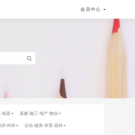
会员中心
具-电器
基建-施工-地产-物业
培训-科研
运动-健身-体育-器材