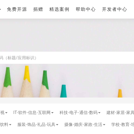
免费开源
捐赠
精选案例
帮助中心
开发者中心
影视
IT-软件-信息-互联网
科技-电子-通信-数码
建材-家居-家
-饮料
服装-饰品-礼品-玩具
摄像-婚庆-家政-生活
学校-教育-