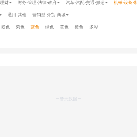
-理财
财务-管理-法律-政府
汽车-汽配-交通-搬运
机械-设备-
通用-其他
营销型-外贸-商城
粉色
紫色
蓝色
绿色
黄色
橙色
多彩
模板
》
免费
模板
》
免费
— 暂无数据 —
20.00
务多用途网站模板
》
￥39.90
》
免费