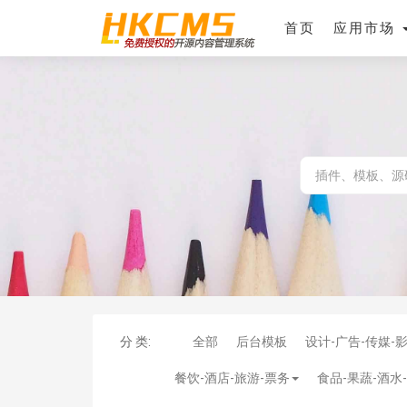
首页
应用市场
分 类:
全部
后台模板
设计-广告-传媒-
餐饮-酒店-旅游-票务
食品-果蔬-酒水