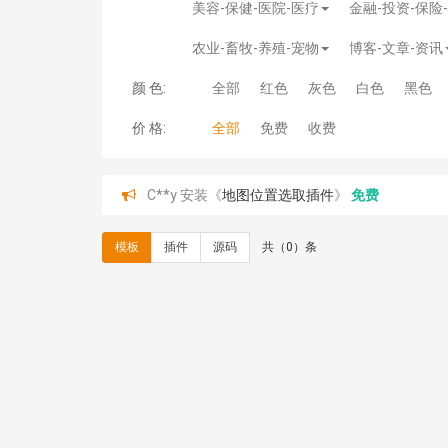
美容-保健-医院-医疗
金融-投资-保险
农业-畜牧-养殖-宠物
博客-文章-资讯
颜 色:
全部
红色
灰色
白色
黑色
价 格:
全部
免费
收费
C**y 安装《
地图位置选取插件
》
免费
hk****08 安装《
Prism代码高亮插件
》
免费
hk****08 安装《
访客统计
》
免费
模板
插件
源码
共（0）条
hk****08 安装《
一键生成应用
》
免费
hk****08 安装《
禁止IP访问
》
免费
hk****80 安装《
响应式多语言企业公司简单通用
hk****80 安装《
响应式多语言企业公司简单通用
碧**天 安装《
文章采集插件（支持多模型）
》
￥
hk****70 安装《
地图位置选取插件
》
免费
hk****70 安装《
sitemaps站点地图
》
免费
hk****28 安装《
Technoai科技人工智能IT服
鸾**月 安装《
文件预览
》
￥9.90
C**y 安装《
响应式多语言白色主题通用企业站