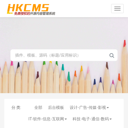
Toggle
naviga
分 类:
全部
后台模板
设计-广告-传媒-影视
IT-软件-信息-互联网
科技-电子-通信-数码