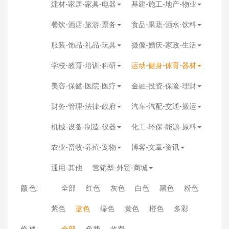
建材-家居-家具-电器
基建-施工-地产-物业
餐饮-酒店-旅游-票务
食品-果蔬-酒水-饮料
服装-饰品-礼品-玩具
摄像-婚庆-家政-生活
学校-教育-培训-科研
运动-健身-体育-器材
美容-保健-医院-医疗
金融-投资-保险-理财
财务-管理-法律-政府
汽车-汽配-交通-搬运
机械-设备-制造-仪器
化工-环保-能源-原料
农业-畜牧-养殖-宠物
博客-文章-资讯
通用-其他
营销型-外贸-商城
颜 色:
全部
红色
灰色
白色
黑色
粉色
紫色
蓝色
绿色
黄色
橙色
多彩