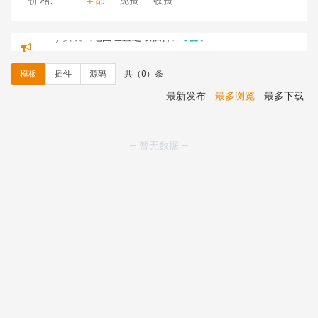
价 格:
全部
免费
收费
C**y 安装《
地图位置选取插件
》
免费
C**y 安装《
地图位置选取插件
》
免费
hk****08 安装《
Prism代码高亮插件
》
免费
模板
插件
源码
共（0）条
hk****08 安装《
访客统计
》
免费
hk****08 安装《
一键生成应用
》
免费
最新发布
最多浏览
最多下载
hk****08 安装《
禁止IP访问
》
免费
hk****80 安装《
响应式多语言企业公司简单通用模板
》
免费
— 暂无数据 —
hk****80 安装《
响应式多语言企业公司简单通用模板
》
免费
碧**天 安装《
文章采集插件（支持多模型）
》
￥20.00
hk****70 安装《
地图位置选取插件
》
免费
hk****70 安装《
sitemaps站点地图
》
免费
hk****28 安装《
Technoai科技人工智能IT服务多用途网
站模板
》
￥39.90
鸾**月 安装《
文件预览
》
￥9.90
C**y 安装《
响应式多语言白色主题通用企业站
》
免费
C**y 安装《
双语言响应式科技通用模板
》
免费
C**y 安装《
双语言响应式科技通用模板
》
免费
C**y 安装《
双语言响应式科技通用模板
》
免费
C**y 安装《
双语言响应式科技通用模板
》
免费