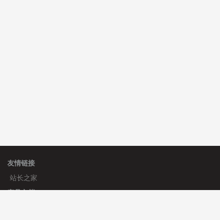
C**y 安装《
双语言响应式收缩导航式建筑行业模板
》
免
费
心怀****i） 安装《
sitemap地图生成
》
免费
友情链接
站长之家
产品文档
使用手册
标签生成器
应用文档