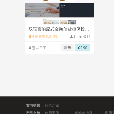
鸾**月 安装《
文件预览
》
￥9.90
C**y 安装《
响应式多语言白色主题通用企业站
C**y 安装《
双语言响应式科技通用模板
》
免费
C**y 安装《
双语言响应式科技通用模板
》
免费
C**y 安装《
双语言响应式科技通用模板
》
免费
C**y 安装《
双语言响应式科技通用模板
》
免费
双语言响应式金融信贷担保投资风险类模板
hk****71 安装《
响应式大气家居公司模板
》
￥10
金融-投资-保险-理财
1
4614
那些日子
演示
¥ 9.90
友情链接
站长之家
产品文档
使用手册
标签生成器
应用