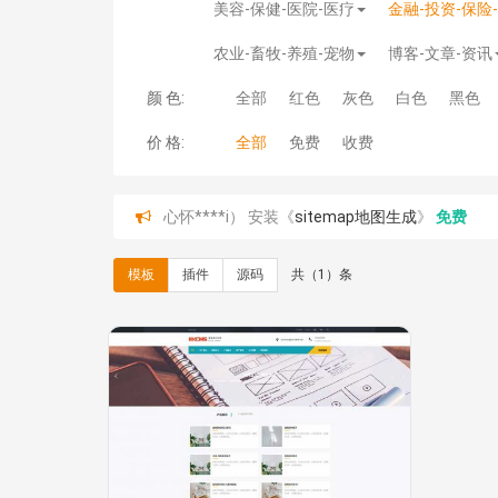
美容-保健-医院-医疗
金融-投资-保险
农业-畜牧-养殖-宠物
博客-文章-资讯
颜 色:
全部
红色
灰色
白色
黑色
价 格:
全部
免费
收费
心怀****i） 安装《
sitemap地图生成
》
免费
C**y 安装《
地图位置选取插件
》
免费
C**y 安装《
地图位置选取插件
》
免费
模板
插件
源码
共（1）条
hk****08 安装《
Prism代码高亮插件
》
免费
hk****08 安装《
访客统计
》
免费
hk****08 安装《
一键生成应用
》
免费
hk****08 安装《
禁止IP访问
》
免费
hk****80 安装《
响应式多语言企业公司简单通用
hk****80 安装《
响应式多语言企业公司简单通用
碧**天 安装《
文章采集插件（支持多模型）
》
￥
hk****70 安装《
地图位置选取插件
》
免费
hk****70 安装《
sitemaps站点地图
》
免费
hk****28 安装《
Technoai科技人工智能IT服