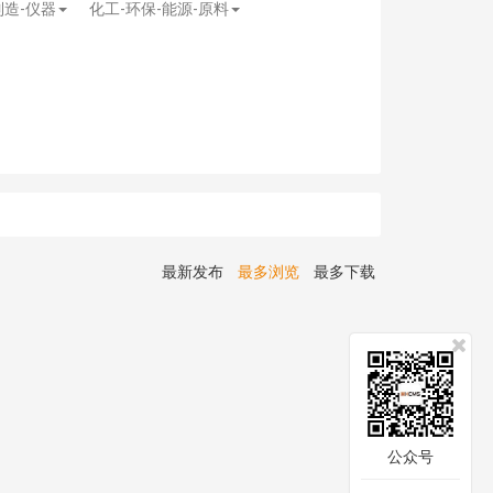
制造-仪器
化工-环保-能源-原料
最新发布
最多浏览
最多下载
公众号