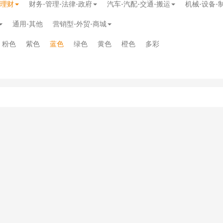
-理财
财务-管理-法律-政府
汽车-汽配-交通-搬运
机械-设备-
通用-其他
营销型-外贸-商城
粉色
紫色
蓝色
绿色
黄色
橙色
多彩
模板
》
免费
模板
》
免费
20.00
务多用途网站模板
》
￥39.90