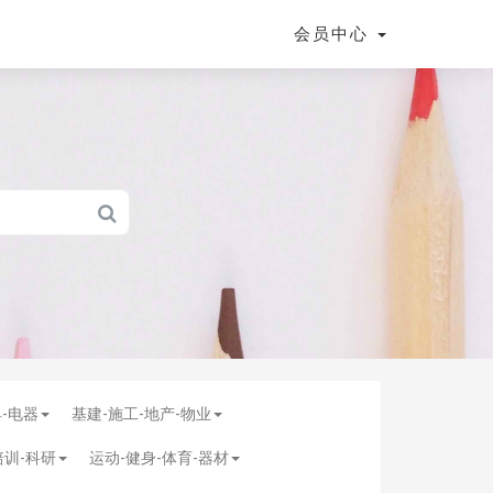
会员中心
具-电器
基建-施工-地产-物业
培训-科研
运动-健身-体育-器材