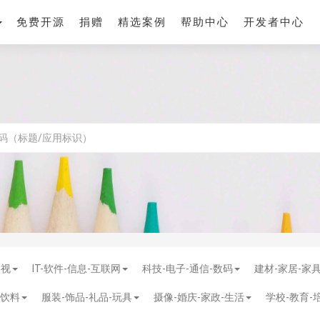
免费开源
捐赠
精选案例
帮助中心
开发者中心
影视
IT-软件-信息-互联网
科技-电子-通信-数码
建材-家居-家
-饮料
服装-饰品-礼品-玩具
摄像-婚庆-家政-生活
学校-教育-