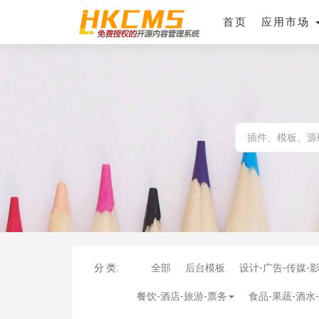
首页
应用市场
分 类:
全部
后台模板
设计-广告-传媒-
餐饮-酒店-旅游-票务
食品-果蔬-酒水