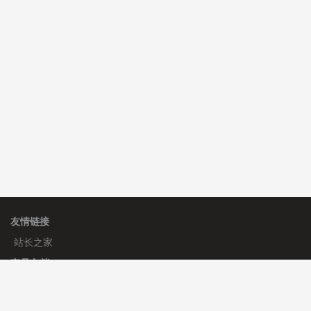
C**y 安装《
双语言响应式科技通用模板
》
免费
hk****71 安装《
响应式大气家居公司模板
》
￥10.00
心怀****i） 安装《
sitemap地图生成
》
免费
友情链接
站长之家
产品文档
使用手册
标签生成器
应用文档
更新日志
官方帮助