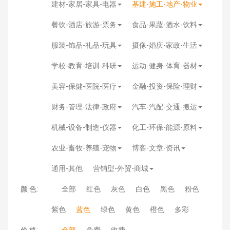
建材-家居-家具-电器
基建-施工-地产-物业
餐饮-酒店-旅游-票务
食品-果蔬-酒水-饮料
服装-饰品-礼品-玩具
摄像-婚庆-家政-生活
学校-教育-培训-科研
运动-健身-体育-器材
美容-保健-医院-医疗
金融-投资-保险-理财
财务-管理-法律-政府
汽车-汽配-交通-搬运
机械-设备-制造-仪器
化工-环保-能源-原料
农业-畜牧-养殖-宠物
博客-文章-资讯
通用-其他
营销型-外贸-商城
颜 色:
全部
红色
灰色
白色
黑色
粉色
紫色
蓝色
绿色
黄色
橙色
多彩