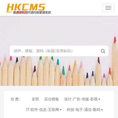
Toggle
naviga
分 类:
全部
后台模板
设计-广告-传媒-影视
IT-软件-信息-互联网
科技-电子-通信-数码