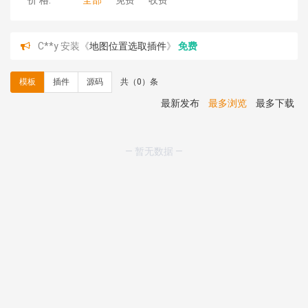
价 格:
全部
免费
收费
C**y 安装《
地图位置选取插件
》
免费
C**y 安装《
地图位置选取插件
》
免费
hk****08 安装《
Prism代码高亮插件
》
免费
模板
插件
源码
共（0）条
hk****08 安装《
访客统计
》
免费
hk****08 安装《
一键生成应用
》
免费
最新发布
最多浏览
最多下载
hk****08 安装《
禁止IP访问
》
免费
hk****80 安装《
响应式多语言企业公司简单通用模板
》
免费
— 暂无数据 —
hk****80 安装《
响应式多语言企业公司简单通用模板
》
免费
碧**天 安装《
文章采集插件（支持多模型）
》
￥20.00
hk****70 安装《
地图位置选取插件
》
免费
hk****70 安装《
sitemaps站点地图
》
免费
hk****28 安装《
Technoai科技人工智能IT服务多用途网
站模板
》
￥39.90
鸾**月 安装《
文件预览
》
￥9.90
C**y 安装《
响应式多语言白色主题通用企业站
》
免费
C**y 安装《
双语言响应式科技通用模板
》
免费
C**y 安装《
双语言响应式科技通用模板
》
免费
C**y 安装《
双语言响应式科技通用模板
》
免费