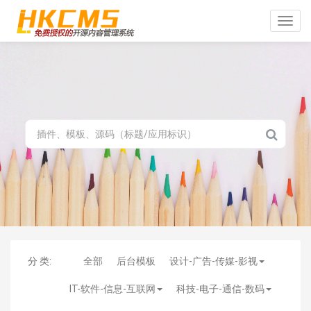
Toggle
naviga
分 类:
全部
后台模板
设计-广告-传媒-影视
IT-软件-信息-互联网
科技-电子-通信-数码