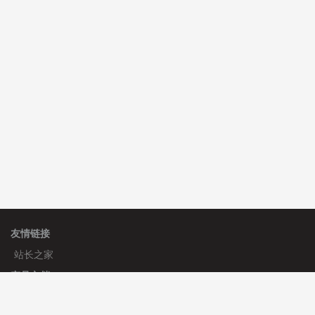
心怀****i） 安装《
sitemap地图生成
》
免费
C**y 安装《
地图位置选取插件
》
免费
C**y 安装《
地图位置选取插件
》
免费
友情链接
站长之家
产品文档
使用手册
标签生成器
应用文档