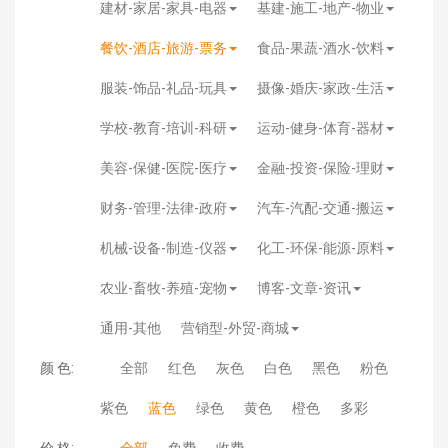
建材-家居-家具-电器
基建-施工-地产-物业
餐饮-酒店-旅游-票务
食品-果蔬-酒水-饮料
服装-饰品-礼品-玩具
摄像-婚庆-家政-生活
学校-教育-培训-科研
运动-健身-体育-器材
美容-保健-医院-医疗
金融-投资-保险-理财
财务-管理-法律-政府
汽车-汽配-交通-搬运
机械-设备-制造-仪器
化工-环保-能源-原料
农业-畜牧-养殖-宠物
博客-文章-资讯
通用-其他
营销型-外贸-商城
颜 色:
全部
红色
灰色
白色
黑色
粉色
紫色
蓝色
绿色
黄色
橙色
多彩