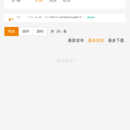
价 格:
全部
免费
收费
hk****08 安装《
Prism代码高亮插件
》
免费
hk****08 安装《
访客统计
》
免费
hk****08 安装《
一键生成应用
》
免费
模板
插件
源码
共（0）条
hk****08 安装《
禁止IP访问
》
免费
hk****80 安装《
响应式多语言企业公司简单通用模板
》
最新发布
最多浏览
最多下载
免费
hk****80 安装《
响应式多语言企业公司简单通用模板
》
免费
— 暂无数据 —
碧**天 安装《
文章采集插件（支持多模型）
》
￥20.00
hk****70 安装《
地图位置选取插件
》
免费
hk****70 安装《
sitemaps站点地图
》
免费
hk****28 安装《
Technoai科技人工智能IT服务多用途网
站模板
》
￥39.90
鸾**月 安装《
文件预览
》
￥9.90
C**y 安装《
响应式多语言白色主题通用企业站
》
免费
C**y 安装《
双语言响应式科技通用模板
》
免费
C**y 安装《
双语言响应式科技通用模板
》
免费
C**y 安装《
双语言响应式科技通用模板
》
免费
C**y 安装《
双语言响应式科技通用模板
》
免费
C**y 安装《
双语言响应式收缩导航式建筑行业模板
》
免
费