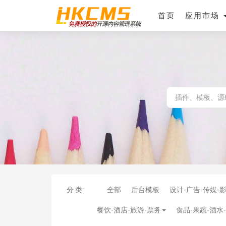
首页
应用市场
分 类:
全部
后台模板
设计-广告-传媒-
餐饮-酒店-旅游-票务
食品-果蔬-酒水