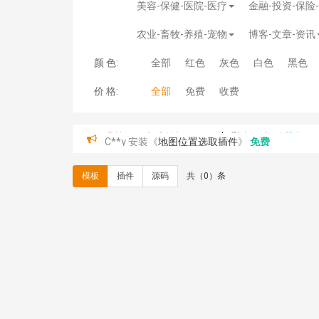
美容-保健-医院-医疗
金融-投资-保险
农业-畜牧-养殖-宠物
博客-文章-资讯
颜 色:
全部
红色
灰色
白色
黑色
价 格:
全部
免费
收费
C**y 安装《
地图位置选取插件
》
免费
C**y 安装《
地图位置选取插件
》
免费
hk****08 安装《
Prism代码高亮插件
》
免费
模板
插件
源码
共（0）条
hk****08 安装《
访客统计
》
免费
hk****08 安装《
一键生成应用
》
免费
hk****08 安装《
禁止IP访问
》
免费
hk****80 安装《
响应式多语言企业公司简单通用
hk****80 安装《
响应式多语言企业公司简单通用
碧**天 安装《
文章采集插件（支持多模型）
》
￥
hk****70 安装《
地图位置选取插件
》
免费
hk****70 安装《
sitemaps站点地图
》
免费
hk****28 安装《
Technoai科技人工智能IT服
鸾**月 安装《
文件预览
》
￥9.90