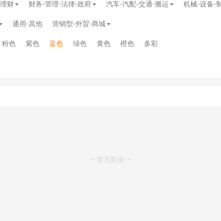
-理财
财务-管理-法律-政府
汽车-汽配-交通-搬运
机械-设备-
通用-其他
营销型-外贸-商城
粉色
紫色
蓝色
绿色
黄色
橙色
多彩
模板
》
免费
— 暂无数据 —
模板
》
免费
20.00
务多用途网站模板
》
￥39.90