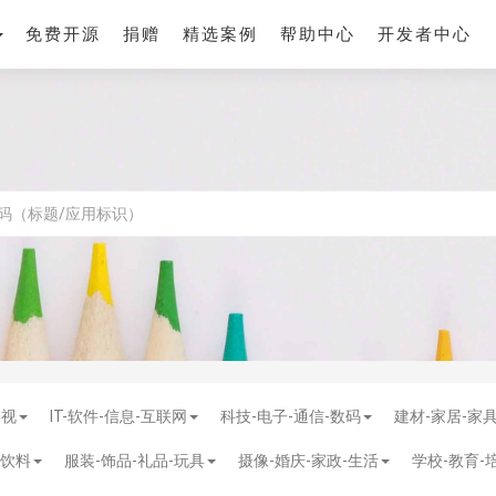
免费开源
捐赠
精选案例
帮助中心
开发者中心
影视
IT-软件-信息-互联网
科技-电子-通信-数码
建材-家居-家
-饮料
服装-饰品-礼品-玩具
摄像-婚庆-家政-生活
学校-教育-