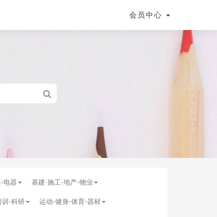
会员中心
具-电器
基建-施工-地产-物业
培训-科研
运动-健身-体育-器材