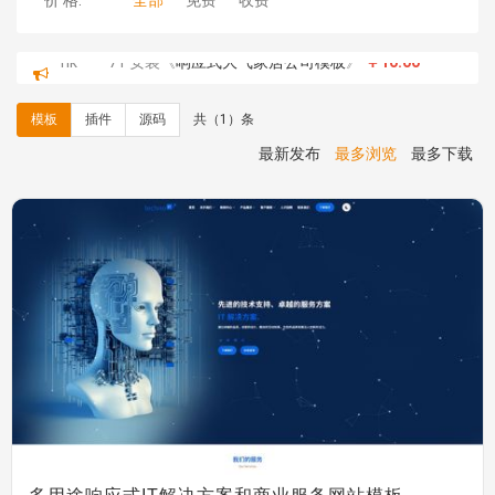
价 格:
全部
免费
收费
hk****71 安装《
响应式大气家居公司模板
》
￥10.00
心怀****i） 安装《
sitemap地图生成
》
免费
C**y 安装《
地图位置选取插件
》
免费
模板
插件
源码
共（1）条
C**y 安装《
地图位置选取插件
》
免费
hk****08 安装《
Prism代码高亮插件
》
免费
最新发布
最多浏览
最多下载
hk****08 安装《
访客统计
》
免费
hk****08 安装《
一键生成应用
》
免费
hk****08 安装《
禁止IP访问
》
免费
hk****80 安装《
响应式多语言企业公司简单通用模板
》
免费
hk****80 安装《
响应式多语言企业公司简单通用模板
》
免费
碧**天 安装《
文章采集插件（支持多模型）
》
￥20.00
hk****70 安装《
地图位置选取插件
》
免费
hk****70 安装《
sitemaps站点地图
》
免费
hk****28 安装《
Technoai科技人工智能IT服务多用途网
站模板
》
￥39.90
鸾**月 安装《
文件预览
》
￥9.90
C**y 安装《
响应式多语言白色主题通用企业站
》
免费
C**y 安装《
双语言响应式科技通用模板
》
免费
多用途响应式IT解决方案和商业服务网站模板
C**y 安装《
双语言响应式科技通用模板
》
免费