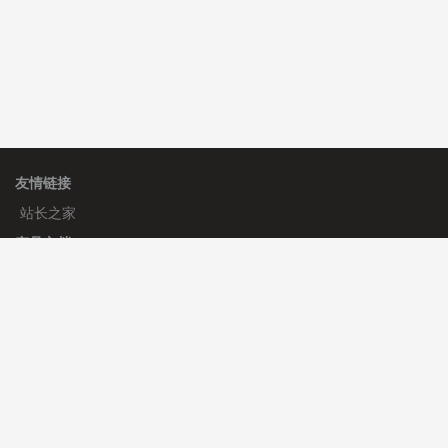
友情链接
站长之家
产品文档
使用手册
标签生成器
应用文档
更新日志
官方帮助
帮助中心
官方公告
使用帮助
安装与部署
服务支持
免费授权
使用协议
开发者中心