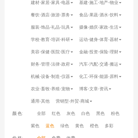
建材-家居-家具-电器
基建-施工-地产-物业
餐饮-酒店-旅游-票务
食品-果蔬-酒水-饮料
服装-饰品-礼品-玩具
摄像-婚庆-家政-生活
学校-教育-培训-科研
运动-健身-体育-器材
美容-保健-医院-医疗
金融-投资-保险-理财
财务-管理-法律-政府
汽车-汽配-交通-搬运
机械-设备-制造-仪器
化工-环保-能源-原料
农业-畜牧-养殖-宠物
博客-文章-资讯
通用-其他
营销型-外贸-商城
颜 色:
全部
红色
灰色
白色
黑色
粉色
紫色
蓝色
绿色
黄色
橙色
多彩