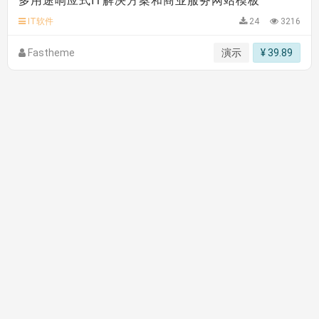
hk****82 安装《
响应式多语言会计机构模板
》
免费
IT软件
24
3216
hk****82 安装《
响应式多语言文化传媒模板
》
免费
Fastheme
演示
¥ 39.89