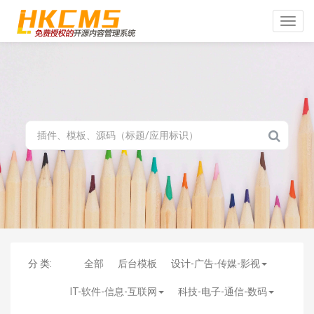
Toggle
naviga
分 类:
全部
后台模板
设计-广告-传媒-影视
IT-软件-信息-互联网
科技-电子-通信-数码