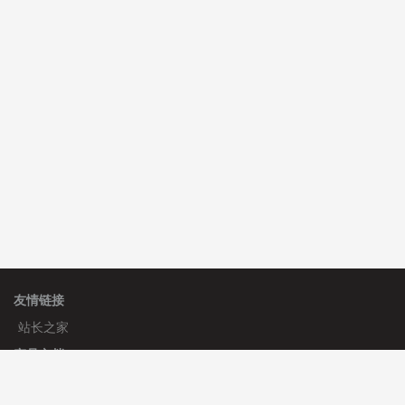
C**y 安装《
双语言响应式科技通用模板
》
免费
C**y 安装《
双语言响应式科技通用模板
》
免费
hk****82 安装《
响应式多语言会计机构模板
》
免费
友情链接
站长之家
产品文档
使用手册
标签生成器
应用文档