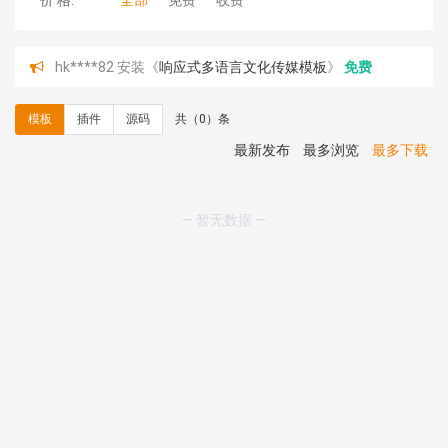
价 格:
全部
免费
收费
hk****82 安装《
响应式多语言文化传媒模板
》
免费
hk****71 安装《
响应式大气家居公司模板
》
￥10.00
心怀****i） 安装《
sitemap地图生成
》
免费
模板
插件
源码
共（0）条
C**y 安装《
地图位置选取插件
》
免费
C**y 安装《
地图位置选取插件
》
免费
最新发布
最多浏览
最多下载
hk****08 安装《
Prism代码高亮插件
》
免费
hk****08 安装《
访客统计
》
免费
hk****08 安装《
一键生成应用
》
免费
— 暂无数据 —
hk****08 安装《
禁止IP访问
》
免费
hk****80 安装《
响应式多语言企业公司简单通用模板
》
免费
hk****80 安装《
响应式多语言企业公司简单通用模板
》
免费
碧**天 安装《
文章采集插件（支持多模型）
》
￥20.00
hk****70 安装《
地图位置选取插件
》
免费
hk****70 安装《
sitemaps站点地图
》
免费
hk****28 安装《
Technoai科技人工智能IT服务多用途网
站模板
》
￥39.90
鸾**月 安装《
文件预览
》
￥9.90
C**y 安装《
响应式多语言白色主题通用企业站
》
免费