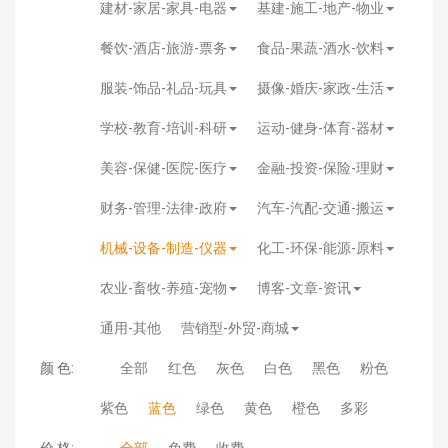
建材-家居-家具-电器
基建-施工-地产-物业
餐饮-酒店-旅游-票务
食品-果蔬-酒水-饮料
服装-饰品-礼品-玩具
摄像-婚庆-家政-生活
学校-教育-培训-科研
运动-健身-体育-器材
美容-保健-医院-医疗
金融-投资-保险-理财
财务-管理-法律-政府
汽车-汽配-交通-搬运
机械-设备-制造-仪器
化工-环保-能源-原料
农业-畜牧-养殖-宠物
博客-文章-资讯
通用-其他
营销型-外贸-商城
颜 色:
全部
红色
灰色
白色
黑色
粉色
紫色
蓝色
绿色
黄色
橙色
多彩