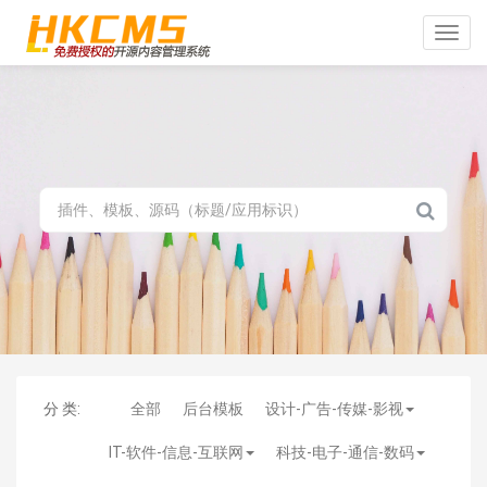
Toggle
naviga
分 类:
全部
后台模板
设计-广告-传媒-影视
IT-软件-信息-互联网
科技-电子-通信-数码