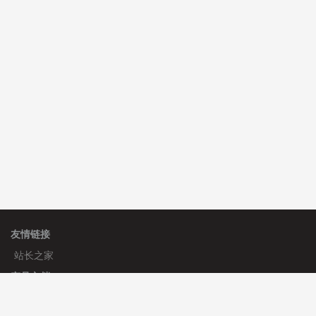
hk****71 安装《
响应式大气家居公司模板
》
￥10.00
心怀****i） 安装《
sitemap地图生成
》
免费
C**y 安装《
地图位置选取插件
》
免费
友情链接
站长之家
产品文档
使用手册
标签生成器
应用文档