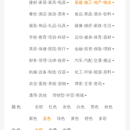
建材-家居-家具-电器
基建-施工-地产-物业
餐饮-酒店-旅游-票务
食品-果蔬-酒水-饮料
服装-饰品-礼品-玩具
摄像-婚庆-家政-生活
学校-教育-培训-科研
运动-健身-体育-器材
美容-保健-医院-医疗
金融-投资-保险-理财
财务-管理-法律-政府
汽车-汽配-交通-搬运
机械-设备-制造-仪器
化工-环保-能源-原料
农业-畜牧-养殖-宠物
博客-文章-资讯
通用-其他
营销型-外贸-商城
颜 色:
全部
红色
灰色
白色
黑色
粉色
紫色
蓝色
绿色
黄色
橙色
多彩