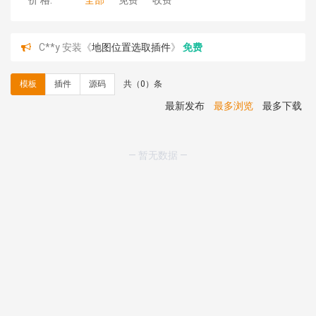
价 格:
全部
免费
收费
C**y 安装《
地图位置选取插件
》
免费
hk****08 安装《
Prism代码高亮插件
》
免费
hk****08 安装《
访客统计
》
免费
模板
插件
源码
共（0）条
hk****08 安装《
一键生成应用
》
免费
hk****08 安装《
禁止IP访问
》
免费
最新发布
最多浏览
最多下载
hk****80 安装《
响应式多语言企业公司简单通用模板
》
免费
hk****80 安装《
响应式多语言企业公司简单通用模板
》
— 暂无数据 —
免费
碧**天 安装《
文章采集插件（支持多模型）
》
￥20.00
hk****70 安装《
地图位置选取插件
》
免费
hk****70 安装《
sitemaps站点地图
》
免费
hk****28 安装《
Technoai科技人工智能IT服务多用途网
站模板
》
￥39.90
鸾**月 安装《
文件预览
》
￥9.90
C**y 安装《
响应式多语言白色主题通用企业站
》
免费
C**y 安装《
双语言响应式科技通用模板
》
免费
C**y 安装《
双语言响应式科技通用模板
》
免费
hk****82 安装《
响应式多语言会计机构模板
》
免费
hk****82 安装《
响应式多语言文化传媒模板
》
免费