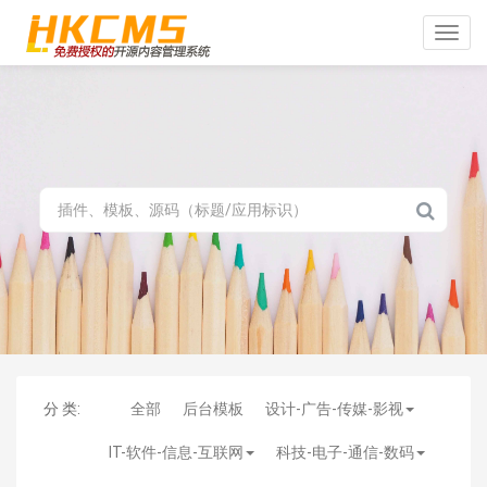
Toggle
naviga
分 类:
全部
后台模板
设计-广告-传媒-影视
IT-软件-信息-互联网
科技-电子-通信-数码