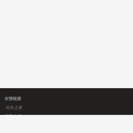
理**房 安装《
响应式多语言金融投资主体模板
》
免费
理**房 安装《
响应式多语言蓝色主题通用企业模板
》
免
费
理**房 安装《
响应式多语言文化传媒模板
》
免费
理**房 安装《
响应式多语言会计机构模板
》
免费
友情链接
站长之家
产品文档
使用手册
标签生成器
应用文档