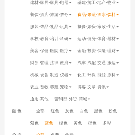
建材-家居-家具-电器
基建-施工-地产-物业
餐饮-酒店-旅游-票务
食品-果蔬-酒水-饮料
服装-饰品-礼品-玩具
摄像-婚庆-家政-生活
学校-教育-培训-科研
运动-健身-体育-器材
美容-保健-医院-医疗
金融-投资-保险-理财
财务-管理-法律-政府
汽车-汽配-交通-搬运
机械-设备-制造-仪器
化工-环保-能源-原料
农业-畜牧-养殖-宠物
博客-文章-资讯
通用-其他
营销型-外贸-商城
颜 色:
全部
红色
灰色
白色
黑色
粉色
紫色
蓝色
绿色
黄色
橙色
多彩