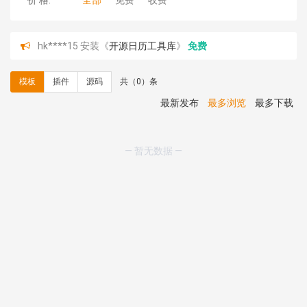
价 格:
全部
免费
收费
hk****15 安装《
开源日历工具库
》
免费
hk****82 安装《
响应式多语言会计机构模板
》
免费
hk****82 安装《
响应式多语言文化传媒模板
》
免费
模板
插件
源码
共（0）条
hk****71 安装《
响应式大气家居公司模板
》
￥10.00
心怀****i） 安装《
sitemap地图生成
》
免费
最新发布
最多浏览
最多下载
C**y 安装《
地图位置选取插件
》
免费
C**y 安装《
地图位置选取插件
》
免费
hk****08 安装《
Prism代码高亮插件
》
免费
— 暂无数据 —
hk****08 安装《
访客统计
》
免费
hk****08 安装《
一键生成应用
》
免费
hk****08 安装《
禁止IP访问
》
免费
hk****80 安装《
响应式多语言企业公司简单通用模板
》
免费
hk****80 安装《
响应式多语言企业公司简单通用模板
》
免费
碧**天 安装《
文章采集插件（支持多模型）
》
￥20.00
理**房 安装《
响应式多语言蓝色主题通用企业模板
》
免
费
理**房 安装《
响应式多语言企业公司简单通用模板
》
免
费