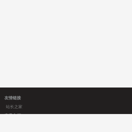
C**y 安装《
双语言响应式科技通用模板
》
免费
C**y 安装《
双语言响应式科技通用模板
》
免费
hk****82 安装《
响应式多语言会计机构模板
》
免费
友情链接
站长之家
产品文档
使用手册
标签生成器
应用文档