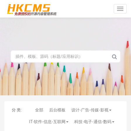
Toggle
naviga
分 类:
全部
后台模板
设计-广告-传媒-影视
IT-软件-信息-互联网
科技-电子-通信-数码