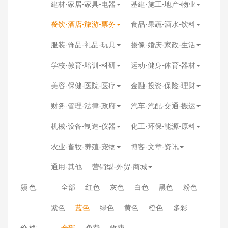
建材-家居-家具-电器
基建-施工-地产-物业
餐饮-酒店-旅游-票务
食品-果蔬-酒水-饮料
服装-饰品-礼品-玩具
摄像-婚庆-家政-生活
学校-教育-培训-科研
运动-健身-体育-器材
美容-保健-医院-医疗
金融-投资-保险-理财
财务-管理-法律-政府
汽车-汽配-交通-搬运
机械-设备-制造-仪器
化工-环保-能源-原料
农业-畜牧-养殖-宠物
博客-文章-资讯
通用-其他
营销型-外贸-商城
颜 色:
全部
红色
灰色
白色
黑色
粉色
紫色
蓝色
绿色
黄色
橙色
多彩