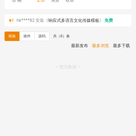
价 格:
全部
免费
收费
hk****82 安装《
响应式多语言文化传媒模板
》
免费
hk****71 安装《
响应式大气家居公司模板
》
￥10.00
心怀****i） 安装《
sitemap地图生成
》
免费
模板
插件
源码
共（0）条
C**y 安装《
地图位置选取插件
》
免费
C**y 安装《
地图位置选取插件
》
免费
最新发布
最多浏览
最多下载
hk****08 安装《
Prism代码高亮插件
》
免费
hk****08 安装《
访客统计
》
免费
hk****08 安装《
一键生成应用
》
免费
— 暂无数据 —
hk****08 安装《
禁止IP访问
》
免费
hk****80 安装《
响应式多语言企业公司简单通用模板
》
免费
hk****80 安装《
响应式多语言企业公司简单通用模板
》
免费
碧**天 安装《
文章采集插件（支持多模型）
》
￥20.00
hk****70 安装《
地图位置选取插件
》
免费
hk****70 安装《
sitemaps站点地图
》
免费
hk****28 安装《
Technoai科技人工智能IT服务多用途网
站模板
》
￥39.90
鸾**月 安装《
文件预览
》
￥9.90
C**y 安装《
响应式多语言白色主题通用企业站
》
免费