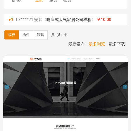
价 格:
全部
免费
收费
hk****71 安装《
响应式大气家居公司模板
》
￥10.00
心怀****i） 安装《
sitemap地图生成
》
免费
C**y 安装《
地图位置选取插件
》
免费
模板
插件
源码
共（8）条
C**y 安装《
地图位置选取插件
》
免费
hk****08 安装《
Prism代码高亮插件
》
免费
最新发布
最多浏览
最多下载
hk****08 安装《
访客统计
》
免费
hk****08 安装《
一键生成应用
》
免费
hk****08 安装《
禁止IP访问
》
免费
hk****80 安装《
响应式多语言企业公司简单通用模板
》
免费
hk****80 安装《
响应式多语言企业公司简单通用模板
》
免费
碧**天 安装《
文章采集插件（支持多模型）
》
￥20.00
hk****70 安装《
地图位置选取插件
》
免费
hk****70 安装《
sitemaps站点地图
》
免费
hk****28 安装《
Technoai科技人工智能IT服务多用途网
站模板
》
￥39.90
鸾**月 安装《
文件预览
》
￥9.90
C**y 安装《
响应式多语言白色主题通用企业站
》
免费
C**y 安装《
双语言响应式科技通用模板
》
免费