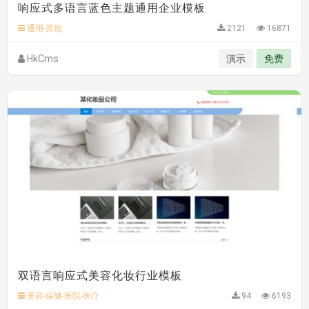
响应式多语言蓝色主题通用企业模板
C**y 安装《
双语言响应式科技通用模板
》
免费
hk****82 安装《
响应式多语言会计机构模板
》
免费
通用-其他
2121
16871
hk****82 安装《
响应式多语言文化传媒模板
》
免费
HkCms
演示
免费
双语言响应式美容化妆行业模板
美容-保健-医院-医疗
94
6193