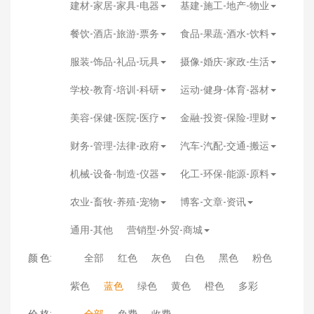
建材-家居-家具-电器
基建-施工-地产-物业
餐饮-酒店-旅游-票务
食品-果蔬-酒水-饮料
服装-饰品-礼品-玩具
摄像-婚庆-家政-生活
学校-教育-培训-科研
运动-健身-体育-器材
美容-保健-医院-医疗
金融-投资-保险-理财
财务-管理-法律-政府
汽车-汽配-交通-搬运
机械-设备-制造-仪器
化工-环保-能源-原料
农业-畜牧-养殖-宠物
博客-文章-资讯
通用-其他
营销型-外贸-商城
颜 色:
全部
红色
灰色
白色
黑色
粉色
紫色
蓝色
绿色
黄色
橙色
多彩