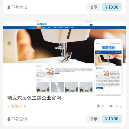
不善言谈
演示
¥ 10.00
响应式蓝色主题企业官网
通用-其他
31
5759
不善言谈
演示
¥ 10.00