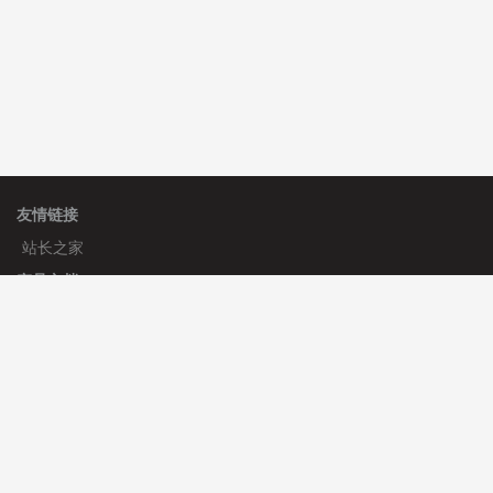
友情链接
站长之家
产品文档
使用手册
标签生成器
应用文档
更新日志
官方帮助
帮助中心
官方公告
使用帮助
安装与部署
服务支持
免费授权
使用协议
开发者中心