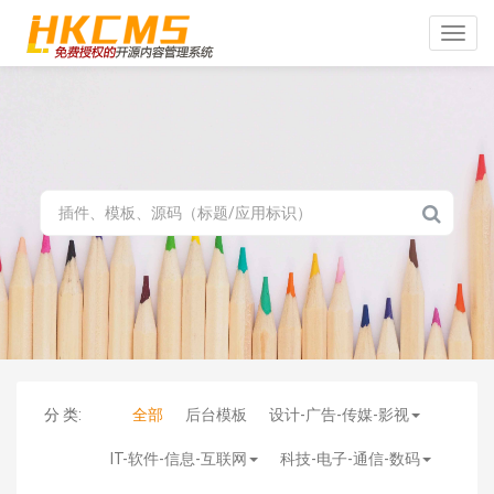
Toggle
naviga
分 类:
全部
后台模板
设计-广告-传媒-影视
IT-软件-信息-互联网
科技-电子-通信-数码