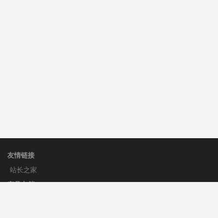
C**y 安装《
双语言响应式科技通用模板
》
免费
hk****82 安装《
响应式多语言会计机构模板
》
免费
hk****82 安装《
响应式多语言文化传媒模板
》
免费
友情链接
站长之家
产品文档
使用手册
标签生成器
应用文档
更新日志
官方帮助