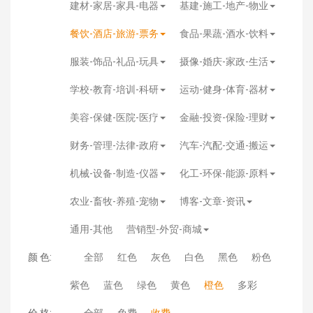
建材-家居-家具-电器
基建-施工-地产-物业
餐饮-酒店-旅游-票务
食品-果蔬-酒水-饮料
服装-饰品-礼品-玩具
摄像-婚庆-家政-生活
学校-教育-培训-科研
运动-健身-体育-器材
美容-保健-医院-医疗
金融-投资-保险-理财
财务-管理-法律-政府
汽车-汽配-交通-搬运
机械-设备-制造-仪器
化工-环保-能源-原料
农业-畜牧-养殖-宠物
博客-文章-资讯
通用-其他
营销型-外贸-商城
颜 色:
全部
红色
灰色
白色
黑色
粉色
紫色
蓝色
绿色
黄色
橙色
多彩