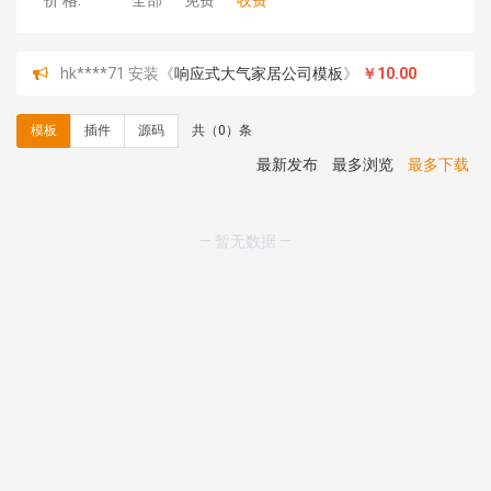
价 格:
全部
免费
收费
hk****71 安装《
响应式大气家居公司模板
》
￥10.00
心怀****i） 安装《
sitemap地图生成
》
免费
C**y 安装《
地图位置选取插件
》
免费
模板
插件
源码
共（0）条
C**y 安装《
地图位置选取插件
》
免费
hk****08 安装《
Prism代码高亮插件
》
免费
最新发布
最多浏览
最多下载
hk****08 安装《
访客统计
》
免费
hk****08 安装《
一键生成应用
》
免费
hk****08 安装《
禁止IP访问
》
免费
— 暂无数据 —
hk****80 安装《
响应式多语言企业公司简单通用模板
》
免费
hk****80 安装《
响应式多语言企业公司简单通用模板
》
免费
碧**天 安装《
文章采集插件（支持多模型）
》
￥20.00
hk****70 安装《
地图位置选取插件
》
免费
hk****70 安装《
sitemaps站点地图
》
免费
hk****28 安装《
Technoai科技人工智能IT服务多用途网
站模板
》
￥39.90
鸾**月 安装《
文件预览
》
￥9.90
C**y 安装《
响应式多语言白色主题通用企业站
》
免费
C**y 安装《
双语言响应式科技通用模板
》
免费