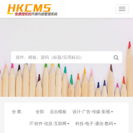
Toggle
naviga
分 类:
全部
后台模板
设计-广告-传媒-影视
IT-软件-信息-互联网
科技-电子-通信-数码