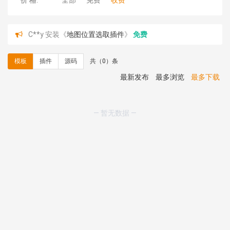
价 格:
全部
免费
收费
C**y 安装《
地图位置选取插件
》
免费
hk****08 安装《
Prism代码高亮插件
》
免费
hk****08 安装《
访客统计
》
免费
模板
插件
源码
共（0）条
hk****08 安装《
一键生成应用
》
免费
hk****08 安装《
禁止IP访问
》
免费
最新发布
最多浏览
最多下载
hk****80 安装《
响应式多语言企业公司简单通用模板
》
免费
hk****80 安装《
响应式多语言企业公司简单通用模板
》
— 暂无数据 —
免费
碧**天 安装《
文章采集插件（支持多模型）
》
￥20.00
hk****70 安装《
地图位置选取插件
》
免费
hk****70 安装《
sitemaps站点地图
》
免费
hk****28 安装《
Technoai科技人工智能IT服务多用途网
站模板
》
￥39.90
鸾**月 安装《
文件预览
》
￥9.90
C**y 安装《
响应式多语言白色主题通用企业站
》
免费
C**y 安装《
双语言响应式科技通用模板
》
免费
C**y 安装《
双语言响应式科技通用模板
》
免费
C**y 安装《
双语言响应式科技通用模板
》
免费
C**y 安装《
双语言响应式科技通用模板
》
免费