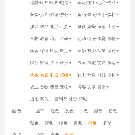
建材-家居-家具-电器
基建-施工-地产-物业
餐饮-酒店-旅游-票务
食品-果蔬-酒水-饮料
服装-饰品-礼品-玩具
摄像-婚庆-家政-生活
学校-教育-培训-科研
运动-健身-体育-器材
美容-保健-医院-医疗
金融-投资-保险-理财
财务-管理-法律-政府
汽车-汽配-交通-搬运
机械-设备-制造-仪器
化工-环保-能源-原料
农业-畜牧-养殖-宠物
博客-文章-资讯
通用-其他
营销型-外贸-商城
颜 色:
全部
红色
灰色
白色
黑色
粉色
紫色
蓝色
绿色
黄色
橙色
多彩