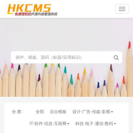
Toggle
naviga
分 类:
全部
后台模板
设计-广告-传媒-影视
IT-软件-信息-互联网
科技-电子-通信-数码