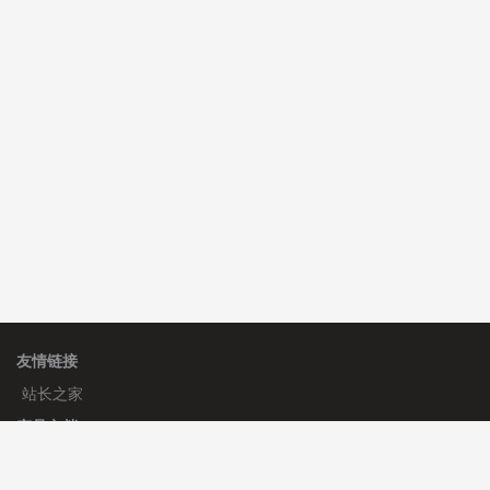
C**y 安装《
双语言响应式收缩导航式建筑行业模板
》
免
费
心怀****i） 安装《
sitemap地图生成
》
免费
C**y 安装《
地图位置选取插件
》
免费
友情链接
站长之家
产品文档
使用手册
标签生成器
应用文档