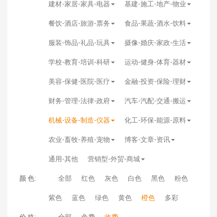
建材-家居-家具-电器
基建-施工-地产-物业
餐饮-酒店-旅游-票务
食品-果蔬-酒水-饮料
服装-饰品-礼品-玩具
摄像-婚庆-家政-生活
学校-教育-培训-科研
运动-健身-体育-器材
美容-保健-医院-医疗
金融-投资-保险-理财
财务-管理-法律-政府
汽车-汽配-交通-搬运
机械-设备-制造-仪器
化工-环保-能源-原料
农业-畜牧-养殖-宠物
博客-文章-资讯
通用-其他
营销型-外贸-商城
颜 色:
全部
红色
灰色
白色
黑色
粉色
紫色
蓝色
绿色
黄色
橙色
多彩