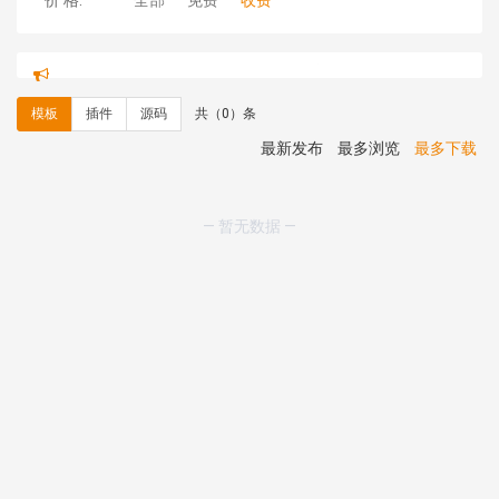
价 格:
全部
免费
收费
hk****71 安装《
响应式大气家居公司模板
》
￥10.00
心怀****i） 安装《
sitemap地图生成
》
免费
C**y 安装《
地图位置选取插件
》
免费
模板
插件
源码
共（0）条
C**y 安装《
地图位置选取插件
》
免费
hk****08 安装《
Prism代码高亮插件
》
免费
最新发布
最多浏览
最多下载
hk****08 安装《
访客统计
》
免费
hk****08 安装《
一键生成应用
》
免费
hk****08 安装《
禁止IP访问
》
免费
— 暂无数据 —
hk****80 安装《
响应式多语言企业公司简单通用模板
》
免费
hk****80 安装《
响应式多语言企业公司简单通用模板
》
免费
碧**天 安装《
文章采集插件（支持多模型）
》
￥20.00
hk****70 安装《
地图位置选取插件
》
免费
hk****70 安装《
sitemaps站点地图
》
免费
hk****28 安装《
Technoai科技人工智能IT服务多用途网
站模板
》
￥39.90
鸾**月 安装《
文件预览
》
￥9.90
C**y 安装《
响应式多语言白色主题通用企业站
》
免费
C**y 安装《
双语言响应式科技通用模板
》
免费