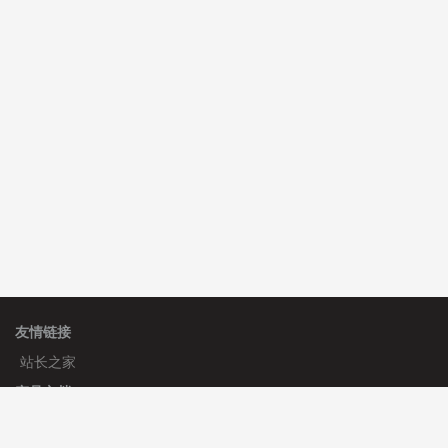
C**y 安装《
双语言响应式科技通用模板
》
免费
hk****82 安装《
响应式多语言会计机构模板
》
免费
hk****82 安装《
响应式多语言文化传媒模板
》
免费
友情链接
站长之家
产品文档
使用手册
标签生成器
应用文档