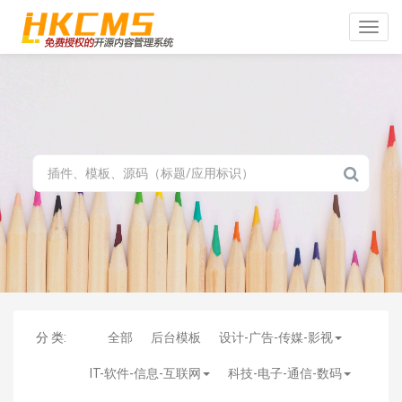
Toggle
naviga
分 类:
全部
后台模板
设计-广告-传媒-影视
IT-软件-信息-互联网
科技-电子-通信-数码