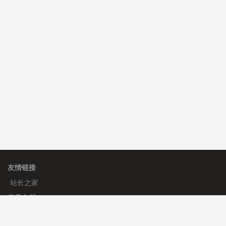
C**y 安装《
双语言响应式科技通用模板
》
免费
hk****82 安装《
响应式多语言会计机构模板
》
免费
友情链接
站长之家
产品文档
使用手册
标签生成器
应用文档