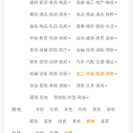
建材-家居-家具-电器
基建-施工-地产-物业
餐饮-酒店-旅游-票务
食品-果蔬-酒水-饮料
服装-饰品-礼品-玩具
摄像-婚庆-家政-生活
学校-教育-培训-科研
运动-健身-体育-器材
美容-保健-医院-医疗
金融-投资-保险-理财
财务-管理-法律-政府
汽车-汽配-交通-搬运
机械-设备-制造-仪器
化工-环保-能源-原料
农业-畜牧-养殖-宠物
博客-文章-资讯
通用-其他
营销型-外贸-商城
颜 色:
全部
红色
灰色
白色
黑色
粉色
紫色
蓝色
绿色
黄色
橙色
多彩