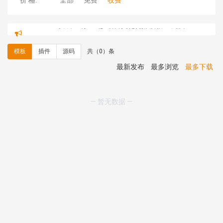
价 格:
全部
免费
收费
hk****82 安装《
响应式多语言文化传媒模板
》
免费
hk****71 安装《
响应式大气家居公司模板
》
￥10.00
心怀****i） 安装《
sitemap地图生成
》
免费
模板
插件
源码
共（0）条
C**y 安装《
地图位置选取插件
》
免费
C**y 安装《
地图位置选取插件
》
免费
最新发布
最多浏览
最多下载
hk****08 安装《
Prism代码高亮插件
》
免费
hk****08 安装《
访客统计
》
免费
hk****08 安装《
一键生成应用
》
免费
— 暂无数据 —
hk****08 安装《
禁止IP访问
》
免费
hk****80 安装《
响应式多语言企业公司简单通用模板
》
免费
hk****80 安装《
响应式多语言企业公司简单通用模板
》
免费
碧**天 安装《
文章采集插件（支持多模型）
》
￥20.00
hk****70 安装《
地图位置选取插件
》
免费
hk****70 安装《
sitemaps站点地图
》
免费
hk****28 安装《
Technoai科技人工智能IT服务多用途网
站模板
》
￥39.90
鸾**月 安装《
文件预览
》
￥9.90
C**y 安装《
响应式多语言白色主题通用企业站
》
免费
C**y 安装《
双语言响应式科技通用模板
》
免费