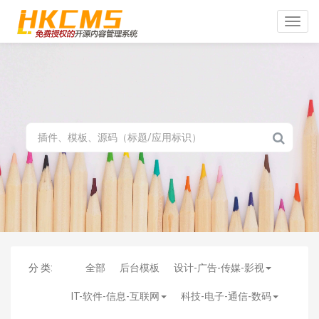
Toggle
naviga
分 类:
全部
后台模板
设计-广告-传媒-影视
IT-软件-信息-互联网
科技-电子-通信-数码