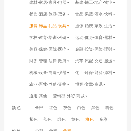
建材-家居-家具-电器
基建-施工-地产-物业
餐饮-酒店-旅游-票务
食品-果蔬-酒水-饮料
服装-饰品-礼品-玩具
摄像-婚庆-家政-生活
学校-教育-培训-科研
运动-健身-体育-器材
美容-保健-医院-医疗
金融-投资-保险-理财
财务-管理-法律-政府
汽车-汽配-交通-搬运
机械-设备-制造-仪器
化工-环保-能源-原料
农业-畜牧-养殖-宠物
博客-文章-资讯
通用-其他
营销型-外贸-商城
颜 色:
全部
红色
灰色
白色
黑色
粉色
紫色
蓝色
绿色
黄色
橙色
多彩