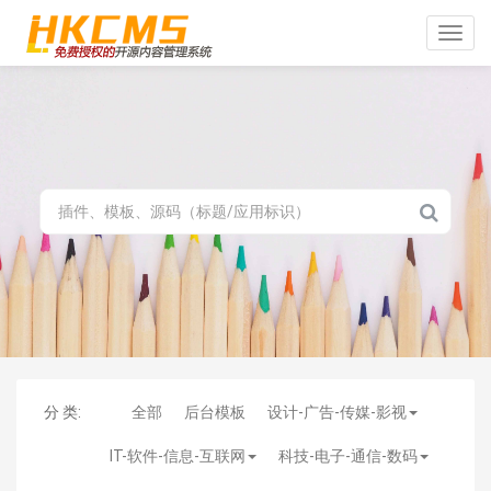
Toggle
naviga
分 类:
全部
后台模板
设计-广告-传媒-影视
IT-软件-信息-互联网
科技-电子-通信-数码