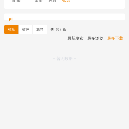
价 格:
全部
免费
收费
hk****71 安装《
响应式大气家居公司模板
》
￥10.00
心怀****i） 安装《
sitemap地图生成
》
免费
C**y 安装《
地图位置选取插件
》
免费
模板
插件
源码
共（0）条
C**y 安装《
地图位置选取插件
》
免费
hk****08 安装《
Prism代码高亮插件
》
免费
最新发布
最多浏览
最多下载
hk****08 安装《
访客统计
》
免费
hk****08 安装《
一键生成应用
》
免费
hk****08 安装《
禁止IP访问
》
免费
— 暂无数据 —
hk****80 安装《
响应式多语言企业公司简单通用模板
》
免费
hk****80 安装《
响应式多语言企业公司简单通用模板
》
免费
碧**天 安装《
文章采集插件（支持多模型）
》
￥20.00
hk****70 安装《
地图位置选取插件
》
免费
hk****70 安装《
sitemaps站点地图
》
免费
hk****28 安装《
Technoai科技人工智能IT服务多用途网
站模板
》
￥39.90
鸾**月 安装《
文件预览
》
￥9.90
C**y 安装《
响应式多语言白色主题通用企业站
》
免费
C**y 安装《
双语言响应式科技通用模板
》
免费