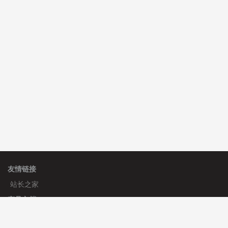
C**y 安装《
双语言响应式科技通用模板
》
免费
hk****82 安装《
响应式多语言会计机构模板
》
免费
hk****82 安装《
响应式多语言文化传媒模板
》
免费
友情链接
站长之家
产品文档
使用手册
标签生成器
应用文档