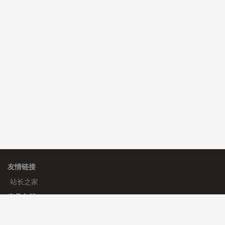
C**y 安装《
双语言响应式科技通用模板
》
免费
hk****82 安装《
响应式多语言会计机构模板
》
免费
hk****82 安装《
响应式多语言文化传媒模板
》
免费
友情链接
站长之家
产品文档
使用手册
标签生成器
应用文档