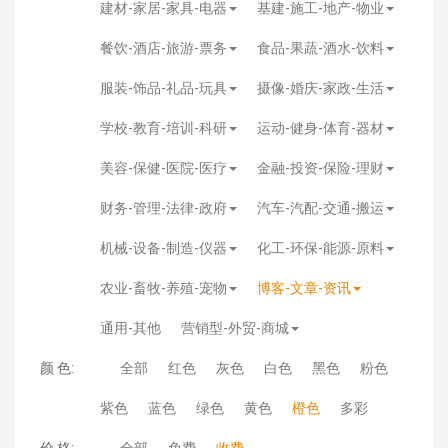
建材-家居-家具-电器
基建-施工-地产-物业
餐饮-酒店-旅游-票务
食品-果蔬-酒水-饮料
服装-饰品-礼品-玩具
摄像-婚庆-家政-生活
学校-教育-培训-科研
运动-健身-体育-器材
美容-保健-医院-医疗
金融-投资-保险-理财
财务-管理-法律-政府
汽车-汽配-交通-搬运
机械-设备-制造-仪器
化工-环保-能源-原料
农业-畜牧-养殖-宠物
博客-文章-资讯
通用-其他
营销型-外贸-商城
颜 色:
全部
红色
灰色
白色
黑色
粉色
紫色
蓝色
绿色
黄色
橙色
多彩