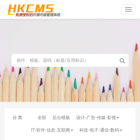
Toggle
naviga
分 类:
全部
后台模板
设计-广告-传媒-影视
IT-软件-信息-互联网
科技-电子-通信-数码