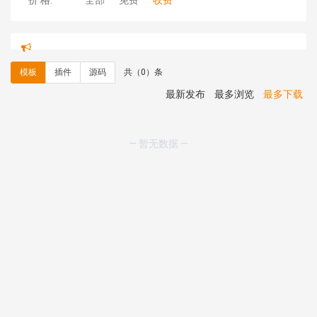
价 格:
全部
免费
收费
hk****71 安装《
响应式大气家居公司模板
》
￥10.00
心怀****i） 安装《
sitemap地图生成
》
免费
C**y 安装《
地图位置选取插件
》
免费
模板
插件
源码
共（0）条
C**y 安装《
地图位置选取插件
》
免费
hk****08 安装《
Prism代码高亮插件
》
免费
最新发布
最多浏览
最多下载
hk****08 安装《
访客统计
》
免费
hk****08 安装《
一键生成应用
》
免费
hk****08 安装《
禁止IP访问
》
免费
— 暂无数据 —
hk****80 安装《
响应式多语言企业公司简单通用模板
》
免费
hk****80 安装《
响应式多语言企业公司简单通用模板
》
免费
碧**天 安装《
文章采集插件（支持多模型）
》
￥20.00
hk****70 安装《
地图位置选取插件
》
免费
hk****70 安装《
sitemaps站点地图
》
免费
hk****28 安装《
Technoai科技人工智能IT服务多用途网
站模板
》
￥39.90
鸾**月 安装《
文件预览
》
￥9.90
C**y 安装《
响应式多语言白色主题通用企业站
》
免费
C**y 安装《
双语言响应式科技通用模板
》
免费