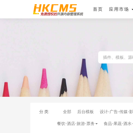
首页
应用市场
分 类:
全部
后台模板
设计-广告-传媒-
餐饮-酒店-旅游-票务
食品-果蔬-酒水