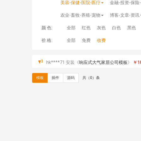
美容-保健-医院-医疗
金融-投资-保险
农业-畜牧-养殖-宠物
博客-文章-资讯
颜 色:
全部
红色
灰色
白色
黑色
价 格:
全部
免费
收费
hk****71 安装《
响应式大气家居公司模板
》
￥10
心怀****i） 安装《
sitemap地图生成
》
免费
C**y 安装《
地图位置选取插件
》
免费
模板
插件
源码
共（0）条
C**y 安装《
地图位置选取插件
》
免费
hk****08 安装《
Prism代码高亮插件
》
免费
hk****08 安装《
访客统计
》
免费
hk****08 安装《
一键生成应用
》
免费
hk****08 安装《
禁止IP访问
》
免费
hk****80 安装《
响应式多语言企业公司简单通用
hk****80 安装《
响应式多语言企业公司简单通用
碧**天 安装《
文章采集插件（支持多模型）
》
￥
hk****70 安装《
地图位置选取插件
》
免费
hk****70 安装《
sitemaps站点地图
》
免费