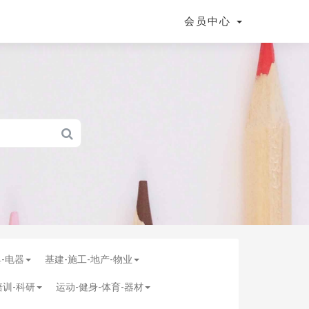
会员中心
具-电器
基建-施工-地产-物业
培训-科研
运动-健身-体育-器材