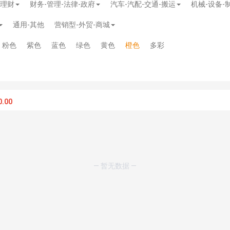
-理财
财务-管理-法律-政府
汽车-汽配-交通-搬运
机械-设备-
通用-其他
营销型-外贸-商城
粉色
紫色
蓝色
绿色
黄色
橙色
多彩
.00
— 暂无数据 —
模板
》
免费
模板
》
免费
20.00