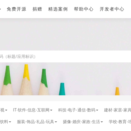
免费开源
捐赠
精选案例
帮助中心
开发者中心
影视
IT-软件-信息-互联网
科技-电子-通信-数码
建材-家居-家
-饮料
服装-饰品-礼品-玩具
摄像-婚庆-家政-生活
学校-教育-