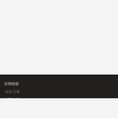
hk****71 安装《
响应式大气家居公司模板
》
￥10.00
心怀****i） 安装《
sitemap地图生成
》
免费
C**y 安装《
地图位置选取插件
》
免费
友情链接
站长之家
产品文档
使用手册
标签生成器
应用文档
更新日志
官方帮助