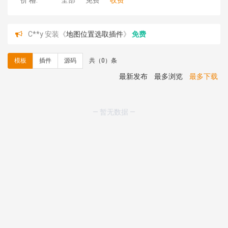
价 格:
全部
免费
收费
C**y 安装《
地图位置选取插件
》
免费
hk****08 安装《
Prism代码高亮插件
》
免费
hk****08 安装《
访客统计
》
免费
模板
插件
源码
共（0）条
hk****08 安装《
一键生成应用
》
免费
hk****08 安装《
禁止IP访问
》
免费
最新发布
最多浏览
最多下载
hk****80 安装《
响应式多语言企业公司简单通用模板
》
免费
hk****80 安装《
响应式多语言企业公司简单通用模板
》
— 暂无数据 —
免费
碧**天 安装《
文章采集插件（支持多模型）
》
￥20.00
hk****70 安装《
地图位置选取插件
》
免费
hk****70 安装《
sitemaps站点地图
》
免费
hk****28 安装《
Technoai科技人工智能IT服务多用途网
站模板
》
￥39.90
鸾**月 安装《
文件预览
》
￥9.90
C**y 安装《
响应式多语言白色主题通用企业站
》
免费
C**y 安装《
双语言响应式科技通用模板
》
免费
C**y 安装《
双语言响应式科技通用模板
》
免费
C**y 安装《
双语言响应式科技通用模板
》
免费
C**y 安装《
双语言响应式科技通用模板
》
免费