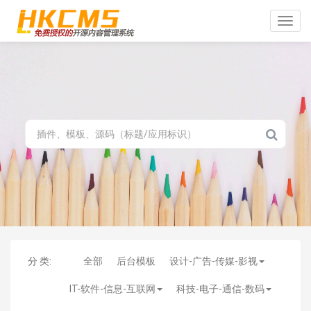
Toggle
naviga
分 类:
全部
后台模板
设计-广告-传媒-影视
IT-软件-信息-互联网
科技-电子-通信-数码