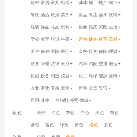
建材-家居-家具-电器
基建-施工-地产-物业
餐饮-酒店-旅游-票务
食品-果蔬-酒水-饮料
服装-饰品-礼品-玩具
摄像-婚庆-家政-生活
学校-教育-培训-科研
运动-健身-体育-器材
美容-保健-医院-医疗
金融-投资-保险-理财
财务-管理-法律-政府
汽车-汽配-交通-搬运
机械-设备-制造-仪器
化工-环保-能源-原料
农业-畜牧-养殖-宠物
博客-文章-资讯
通用-其他
营销型-外贸-商城
颜 色:
全部
红色
灰色
白色
黑色
粉色
紫色
蓝色
绿色
黄色
橙色
多彩