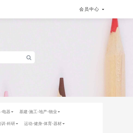
会员中心
具-电器
基建-施工-地产-物业
培训-科研
运动-健身-体育-器材