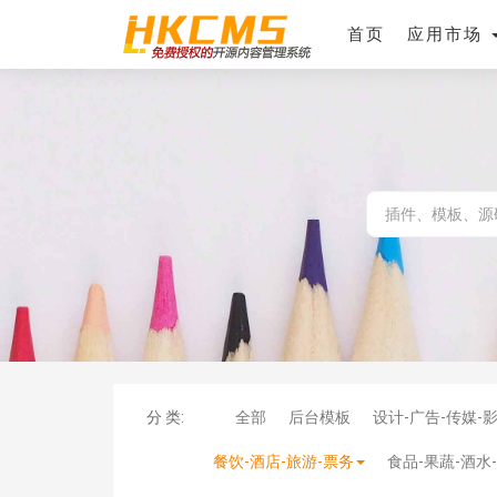
首页
应用市场
分 类:
全部
后台模板
设计-广告-传媒-
餐饮-酒店-旅游-票务
食品-果蔬-酒水