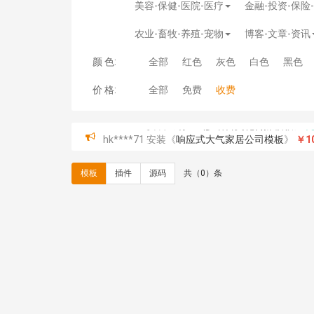
美容-保健-医院-医疗
金融-投资-保险
农业-畜牧-养殖-宠物
博客-文章-资讯
颜 色:
全部
红色
灰色
白色
黑色
价 格:
全部
免费
收费
hk****71 安装《
响应式大气家居公司模板
》
￥10
心怀****i） 安装《
sitemap地图生成
》
免费
C**y 安装《
地图位置选取插件
》
免费
模板
插件
源码
共（0）条
C**y 安装《
地图位置选取插件
》
免费
hk****08 安装《
Prism代码高亮插件
》
免费
hk****08 安装《
访客统计
》
免费
hk****08 安装《
一键生成应用
》
免费
hk****08 安装《
禁止IP访问
》
免费
hk****80 安装《
响应式多语言企业公司简单通用
hk****80 安装《
响应式多语言企业公司简单通用
碧**天 安装《
文章采集插件（支持多模型）
》
￥
hk****70 安装《
地图位置选取插件
》
免费
hk****70 安装《
sitemaps站点地图
》
免费