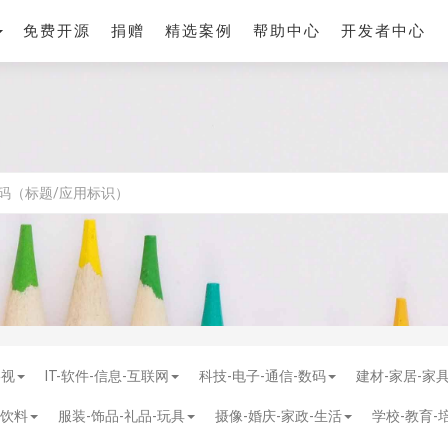
免费开源
捐赠
精选案例
帮助中心
开发者中心
影视
IT-软件-信息-互联网
科技-电子-通信-数码
建材-家居-家
-饮料
服装-饰品-礼品-玩具
摄像-婚庆-家政-生活
学校-教育-