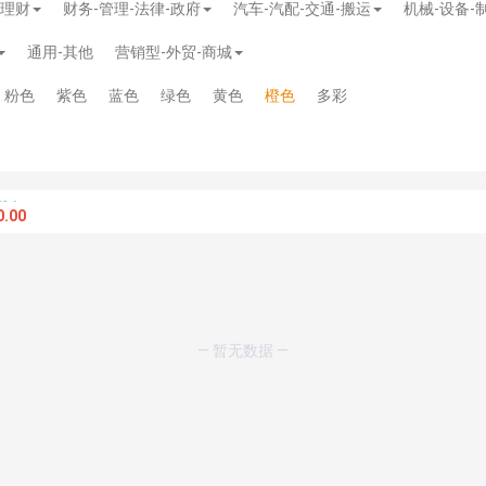
-理财
财务-管理-法律-政府
汽车-汽配-交通-搬运
机械-设备-
通用-其他
营销型-外贸-商城
粉色
紫色
蓝色
绿色
黄色
橙色
多彩
.00
— 暂无数据 —
模板
》
免费
模板
》
免费
20.00