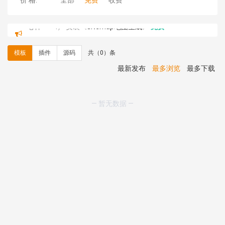
价 格:
全部
免费
收费
心怀****i） 安装《
sitemap地图生成
》
免费
C**y 安装《
地图位置选取插件
》
免费
C**y 安装《
地图位置选取插件
》
免费
模板
插件
源码
共（0）条
hk****08 安装《
Prism代码高亮插件
》
免费
hk****08 安装《
访客统计
》
免费
最新发布
最多浏览
最多下载
hk****08 安装《
一键生成应用
》
免费
hk****08 安装《
禁止IP访问
》
免费
hk****80 安装《
响应式多语言企业公司简单通用模板
》
— 暂无数据 —
免费
hk****80 安装《
响应式多语言企业公司简单通用模板
》
免费
碧**天 安装《
文章采集插件（支持多模型）
》
￥20.00
hk****70 安装《
地图位置选取插件
》
免费
hk****70 安装《
sitemaps站点地图
》
免费
hk****28 安装《
Technoai科技人工智能IT服务多用途网
站模板
》
￥39.90
鸾**月 安装《
文件预览
》
￥9.90
C**y 安装《
响应式多语言白色主题通用企业站
》
免费
C**y 安装《
双语言响应式科技通用模板
》
免费
C**y 安装《
双语言响应式科技通用模板
》
免费
C**y 安装《
双语言响应式科技通用模板
》
免费