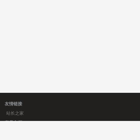
C**y 安装《
双语言响应式科技通用模板
》
免费
hk****71 安装《
响应式大气家居公司模板
》
￥10.00
友情链接
站长之家
产品文档
使用手册
标签生成器
应用文档