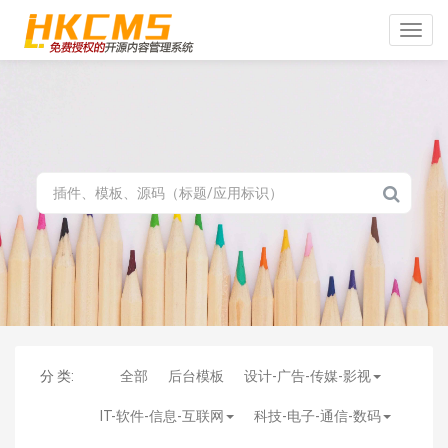
Toggle
naviga
分 类:
全部
后台模板
设计-广告-传媒-影视
IT-软件-信息-互联网
科技-电子-通信-数码