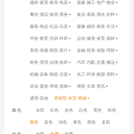
建材-家居-家具-电器
基建-施工-地产-物业
餐饮-酒店-旅游-票务
食品-果蔬-酒水-饮料
服装-饰品-礼品-玩具
摄像-婚庆-家政-生活
学校-教育-培训-科研
运动-健身-体育-器材
美容-保健-医院-医疗
金融-投资-保险-理财
财务-管理-法律-政府
汽车-汽配-交通-搬运
机械-设备-制造-仪器
化工-环保-能源-原料
农业-畜牧-养殖-宠物
博客-文章-资讯
通用-其他
营销型-外贸-商城
颜 色:
全部
红色
灰色
白色
黑色
粉色
紫色
蓝色
绿色
黄色
橙色
多彩