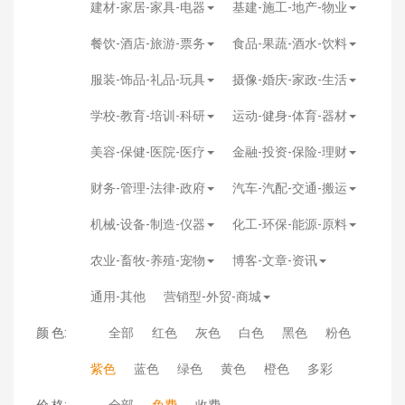
建材-家居-家具-电器
基建-施工-地产-物业
餐饮-酒店-旅游-票务
食品-果蔬-酒水-饮料
服装-饰品-礼品-玩具
摄像-婚庆-家政-生活
学校-教育-培训-科研
运动-健身-体育-器材
美容-保健-医院-医疗
金融-投资-保险-理财
财务-管理-法律-政府
汽车-汽配-交通-搬运
机械-设备-制造-仪器
化工-环保-能源-原料
农业-畜牧-养殖-宠物
博客-文章-资讯
通用-其他
营销型-外贸-商城
颜 色:
全部
红色
灰色
白色
黑色
粉色
紫色
蓝色
绿色
黄色
橙色
多彩