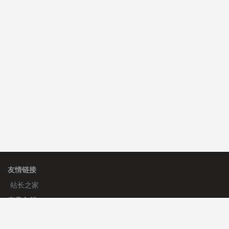
C**y 安装《
双语言响应式科技通用模板
》
免费
hk****82 安装《
响应式多语言会计机构模板
》
免费
友情链接
站长之家
产品文档
使用手册
标签生成器
应用文档