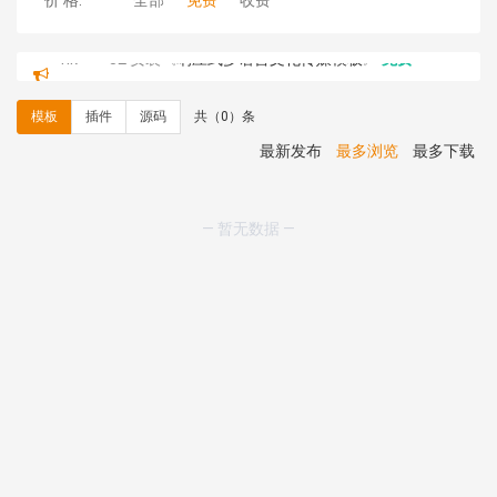
价 格:
全部
免费
收费
hk****82 安装《
响应式多语言文化传媒模板
》
免费
hk****71 安装《
响应式大气家居公司模板
》
￥10.00
心怀****i） 安装《
sitemap地图生成
》
免费
模板
插件
源码
共（0）条
C**y 安装《
地图位置选取插件
》
免费
C**y 安装《
地图位置选取插件
》
免费
最新发布
最多浏览
最多下载
hk****08 安装《
Prism代码高亮插件
》
免费
hk****08 安装《
访客统计
》
免费
hk****08 安装《
一键生成应用
》
免费
— 暂无数据 —
hk****08 安装《
禁止IP访问
》
免费
hk****80 安装《
响应式多语言企业公司简单通用模板
》
免费
hk****80 安装《
响应式多语言企业公司简单通用模板
》
免费
碧**天 安装《
文章采集插件（支持多模型）
》
￥20.00
hk****70 安装《
地图位置选取插件
》
免费
hk****70 安装《
sitemaps站点地图
》
免费
hk****28 安装《
Technoai科技人工智能IT服务多用途网
站模板
》
￥39.90
鸾**月 安装《
文件预览
》
￥9.90
C**y 安装《
响应式多语言白色主题通用企业站
》
免费
C**y 安装《
双语言响应式科技通用模板
》
免费