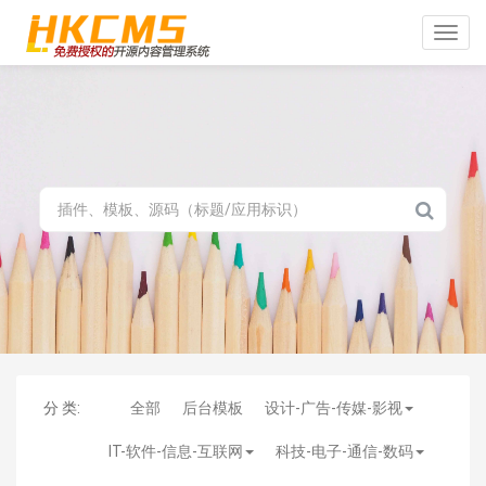
Toggle
naviga
分 类:
全部
后台模板
设计-广告-传媒-影视
IT-软件-信息-互联网
科技-电子-通信-数码