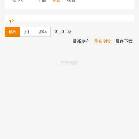
价 格:
全部
免费
收费
hk****71 安装《
响应式大气家居公司模板
》
￥10.00
心怀****i） 安装《
sitemap地图生成
》
免费
C**y 安装《
地图位置选取插件
》
免费
模板
插件
源码
共（0）条
C**y 安装《
地图位置选取插件
》
免费
hk****08 安装《
Prism代码高亮插件
》
免费
最新发布
最多浏览
最多下载
hk****08 安装《
访客统计
》
免费
hk****08 安装《
一键生成应用
》
免费
hk****08 安装《
禁止IP访问
》
免费
— 暂无数据 —
hk****80 安装《
响应式多语言企业公司简单通用模板
》
免费
hk****80 安装《
响应式多语言企业公司简单通用模板
》
免费
碧**天 安装《
文章采集插件（支持多模型）
》
￥20.00
hk****70 安装《
地图位置选取插件
》
免费
hk****70 安装《
sitemaps站点地图
》
免费
hk****28 安装《
Technoai科技人工智能IT服务多用途网
站模板
》
￥39.90
鸾**月 安装《
文件预览
》
￥9.90
C**y 安装《
响应式多语言白色主题通用企业站
》
免费
C**y 安装《
双语言响应式科技通用模板
》
免费