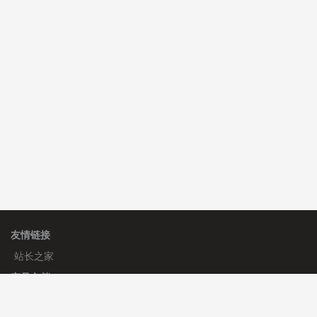
C**y 安装《
双语言响应式科技通用模板
》
免费
hk****82 安装《
响应式多语言会计机构模板
》
免费
hk****82 安装《
响应式多语言文化传媒模板
》
免费
友情链接
站长之家
产品文档
使用手册
标签生成器
应用文档