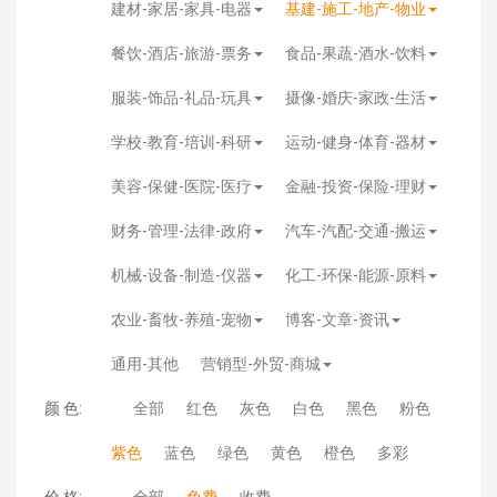
建材-家居-家具-电器
基建-施工-地产-物业
餐饮-酒店-旅游-票务
食品-果蔬-酒水-饮料
服装-饰品-礼品-玩具
摄像-婚庆-家政-生活
学校-教育-培训-科研
运动-健身-体育-器材
美容-保健-医院-医疗
金融-投资-保险-理财
财务-管理-法律-政府
汽车-汽配-交通-搬运
机械-设备-制造-仪器
化工-环保-能源-原料
农业-畜牧-养殖-宠物
博客-文章-资讯
通用-其他
营销型-外贸-商城
颜 色:
全部
红色
灰色
白色
黑色
粉色
紫色
蓝色
绿色
黄色
橙色
多彩