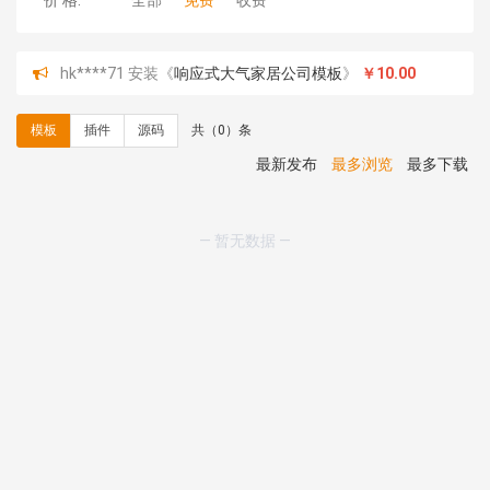
价 格:
全部
免费
收费
hk****71 安装《
响应式大气家居公司模板
》
￥10.00
心怀****i） 安装《
sitemap地图生成
》
免费
C**y 安装《
地图位置选取插件
》
免费
模板
插件
源码
共（0）条
C**y 安装《
地图位置选取插件
》
免费
hk****08 安装《
Prism代码高亮插件
》
免费
最新发布
最多浏览
最多下载
hk****08 安装《
访客统计
》
免费
hk****08 安装《
一键生成应用
》
免费
hk****08 安装《
禁止IP访问
》
免费
— 暂无数据 —
hk****80 安装《
响应式多语言企业公司简单通用模板
》
免费
hk****80 安装《
响应式多语言企业公司简单通用模板
》
免费
碧**天 安装《
文章采集插件（支持多模型）
》
￥20.00
hk****70 安装《
地图位置选取插件
》
免费
hk****70 安装《
sitemaps站点地图
》
免费
hk****28 安装《
Technoai科技人工智能IT服务多用途网
站模板
》
￥39.90
鸾**月 安装《
文件预览
》
￥9.90
C**y 安装《
响应式多语言白色主题通用企业站
》
免费
C**y 安装《
双语言响应式科技通用模板
》
免费