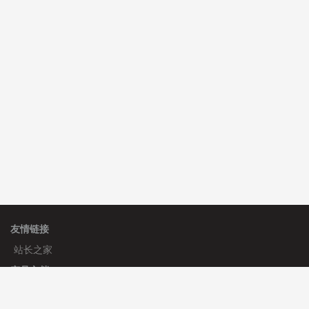
C**y 安装《
双语言响应式科技通用模板
》
免费
hk****82 安装《
响应式多语言会计机构模板
》
免费
hk****82 安装《
响应式多语言文化传媒模板
》
免费
友情链接
站长之家
产品文档
使用手册
标签生成器
应用文档