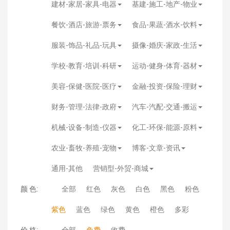
建材-家居-家具-电器
基建-施工-地产-物业
餐饮-酒店-旅游-票务
食品-果蔬-酒水-饮料
服装-饰品-礼品-玩具
摄像-婚庆-家政-生活
学校-教育-培训-科研
运动-健身-体育-器材
美容-保健-医院-医疗
金融-投资-保险-理财
财务-管理-法律-政府
汽车-汽配-交通-搬运
机械-设备-制造-仪器
化工-环保-能源-原料
农业-畜牧-养殖-宠物
博客-文章-资讯
通用-其他
营销型-外贸-商城
颜 色:
全部
红色
灰色
白色
黑色
粉色
紫色
蓝色
绿色
黄色
橙色
多彩