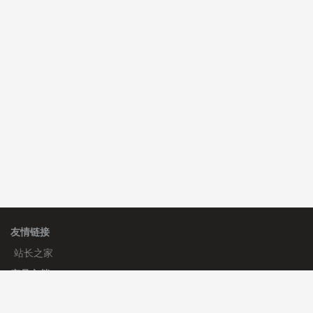
C**y 安装《
双语言响应式科技通用模板
》
免费
hk****82 安装《
响应式多语言会计机构模板
》
免费
hk****82 安装《
响应式多语言文化传媒模板
》
免费
友情链接
站长之家
产品文档
使用手册
标签生成器
应用文档