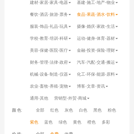
建材-家居-家具-电器
基建-施工-地产-物业
餐饮-酒店-旅游-票务
食品-果蔬-酒水-饮料
服装-饰品-礼品-玩具
摄像-婚庆-家政-生活
学校-教育-培训-科研
运动-健身-体育-器材
美容-保健-医院-医疗
金融-投资-保险-理财
财务-管理-法律-政府
汽车-汽配-交通-搬运
机械-设备-制造-仪器
化工-环保-能源-原料
农业-畜牧-养殖-宠物
博客-文章-资讯
通用-其他
营销型-外贸-商城
颜 色:
全部
红色
灰色
白色
黑色
粉色
紫色
蓝色
绿色
黄色
橙色
多彩