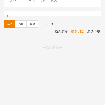
价 格:
全部
免费
收费
hk****71 安装《
响应式大气家居公司模板
》
￥10.00
心怀****i） 安装《
sitemap地图生成
》
免费
C**y 安装《
地图位置选取插件
》
免费
模板
插件
源码
共（0）条
C**y 安装《
地图位置选取插件
》
免费
hk****08 安装《
Prism代码高亮插件
》
免费
最新发布
最多浏览
最多下载
hk****08 安装《
访客统计
》
免费
hk****08 安装《
一键生成应用
》
免费
hk****08 安装《
禁止IP访问
》
免费
— 暂无数据 —
hk****80 安装《
响应式多语言企业公司简单通用模板
》
免费
hk****80 安装《
响应式多语言企业公司简单通用模板
》
免费
碧**天 安装《
文章采集插件（支持多模型）
》
￥20.00
hk****70 安装《
地图位置选取插件
》
免费
hk****70 安装《
sitemaps站点地图
》
免费
hk****28 安装《
Technoai科技人工智能IT服务多用途网
站模板
》
￥39.90
鸾**月 安装《
文件预览
》
￥9.90
C**y 安装《
响应式多语言白色主题通用企业站
》
免费
C**y 安装《
双语言响应式科技通用模板
》
免费