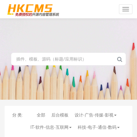
Toggle
naviga
分 类:
全部
后台模板
设计-广告-传媒-影视
IT-软件-信息-互联网
科技-电子-通信-数码