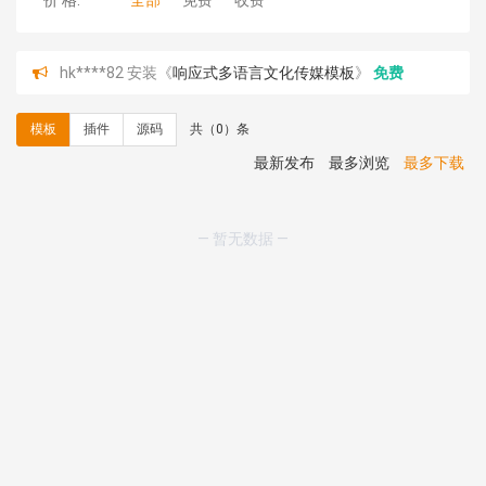
价 格:
全部
免费
收费
hk****82 安装《
响应式多语言文化传媒模板
》
免费
hk****71 安装《
响应式大气家居公司模板
》
￥10.00
心怀****i） 安装《
sitemap地图生成
》
免费
模板
插件
源码
共（0）条
C**y 安装《
地图位置选取插件
》
免费
C**y 安装《
地图位置选取插件
》
免费
最新发布
最多浏览
最多下载
hk****08 安装《
Prism代码高亮插件
》
免费
hk****08 安装《
访客统计
》
免费
hk****08 安装《
一键生成应用
》
免费
— 暂无数据 —
hk****08 安装《
禁止IP访问
》
免费
hk****80 安装《
响应式多语言企业公司简单通用模板
》
免费
hk****80 安装《
响应式多语言企业公司简单通用模板
》
免费
碧**天 安装《
文章采集插件（支持多模型）
》
￥20.00
hk****70 安装《
地图位置选取插件
》
免费
hk****70 安装《
sitemaps站点地图
》
免费
hk****28 安装《
Technoai科技人工智能IT服务多用途网
站模板
》
￥39.90
鸾**月 安装《
文件预览
》
￥9.90
C**y 安装《
响应式多语言白色主题通用企业站
》
免费