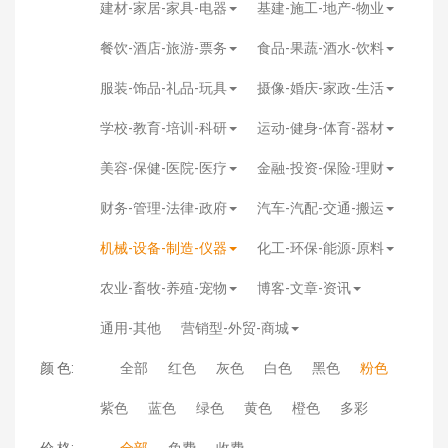
建材-家居-家具-电器
基建-施工-地产-物业
餐饮-酒店-旅游-票务
食品-果蔬-酒水-饮料
服装-饰品-礼品-玩具
摄像-婚庆-家政-生活
学校-教育-培训-科研
运动-健身-体育-器材
美容-保健-医院-医疗
金融-投资-保险-理财
财务-管理-法律-政府
汽车-汽配-交通-搬运
机械-设备-制造-仪器
化工-环保-能源-原料
农业-畜牧-养殖-宠物
博客-文章-资讯
通用-其他
营销型-外贸-商城
颜 色:
全部
红色
灰色
白色
黑色
粉色
紫色
蓝色
绿色
黄色
橙色
多彩