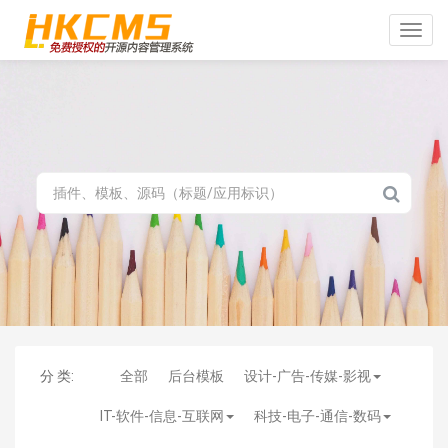
Toggle
naviga
分 类:
全部
后台模板
设计-广告-传媒-影视
IT-软件-信息-互联网
科技-电子-通信-数码