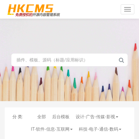
Toggle
naviga
分 类:
全部
后台模板
设计-广告-传媒-影视
IT-软件-信息-互联网
科技-电子-通信-数码