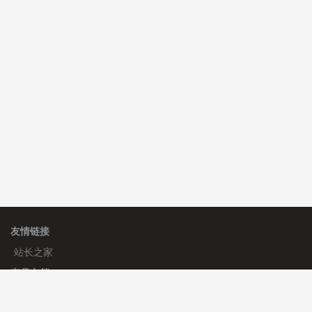
C**y 安装《
双语言响应式科技通用模板
》
免费
hk****82 安装《
响应式多语言会计机构模板
》
免费
hk****82 安装《
响应式多语言文化传媒模板
》
免费
友情链接
站长之家
产品文档
使用手册
标签生成器
应用文档