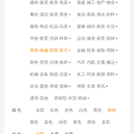
建材-家居-家具-电器
基建-施工-地产-物业
餐饮-酒店-旅游-票务
食品-果蔬-酒水-饮料
服装-饰品-礼品-玩具
摄像-婚庆-家政-生活
学校-教育-培训-科研
运动-健身-体育-器材
美容-保健-医院-医疗
金融-投资-保险-理财
财务-管理-法律-政府
汽车-汽配-交通-搬运
机械-设备-制造-仪器
化工-环保-能源-原料
农业-畜牧-养殖-宠物
博客-文章-资讯
通用-其他
营销型-外贸-商城
颜 色:
全部
红色
灰色
白色
黑色
粉色
紫色
蓝色
绿色
黄色
橙色
多彩