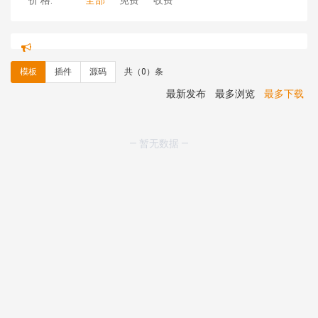
价 格:
全部
免费
收费
hk****71 安装《
响应式大气家居公司模板
》
￥10.00
心怀****i） 安装《
sitemap地图生成
》
免费
C**y 安装《
地图位置选取插件
》
免费
模板
插件
源码
共（0）条
C**y 安装《
地图位置选取插件
》
免费
hk****08 安装《
Prism代码高亮插件
》
免费
最新发布
最多浏览
最多下载
hk****08 安装《
访客统计
》
免费
hk****08 安装《
一键生成应用
》
免费
hk****08 安装《
禁止IP访问
》
免费
— 暂无数据 —
hk****80 安装《
响应式多语言企业公司简单通用模板
》
免费
hk****80 安装《
响应式多语言企业公司简单通用模板
》
免费
碧**天 安装《
文章采集插件（支持多模型）
》
￥20.00
hk****70 安装《
地图位置选取插件
》
免费
hk****70 安装《
sitemaps站点地图
》
免费
hk****28 安装《
Technoai科技人工智能IT服务多用途网
站模板
》
￥39.90
鸾**月 安装《
文件预览
》
￥9.90
C**y 安装《
响应式多语言白色主题通用企业站
》
免费
C**y 安装《
双语言响应式科技通用模板
》
免费