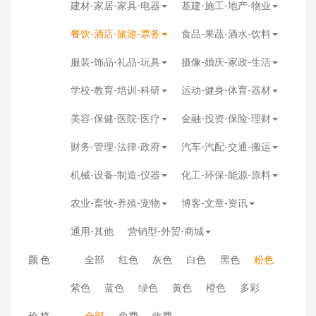
建材-家居-家具-电器
基建-施工-地产-物业
餐饮-酒店-旅游-票务
食品-果蔬-酒水-饮料
服装-饰品-礼品-玩具
摄像-婚庆-家政-生活
学校-教育-培训-科研
运动-健身-体育-器材
美容-保健-医院-医疗
金融-投资-保险-理财
财务-管理-法律-政府
汽车-汽配-交通-搬运
机械-设备-制造-仪器
化工-环保-能源-原料
农业-畜牧-养殖-宠物
博客-文章-资讯
通用-其他
营销型-外贸-商城
颜 色:
全部
红色
灰色
白色
黑色
粉色
紫色
蓝色
绿色
黄色
橙色
多彩