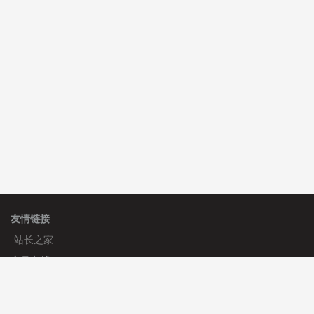
C**y 安装《
双语言响应式科技通用模板
》
免费
hk****82 安装《
响应式多语言会计机构模板
》
免费
hk****82 安装《
响应式多语言文化传媒模板
》
免费
友情链接
站长之家
产品文档
使用手册
标签生成器
应用文档
更新日志
官方帮助