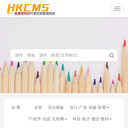
Toggle
naviga
分 类:
全部
后台模板
设计-广告-传媒-影视
IT-软件-信息-互联网
科技-电子-通信-数码