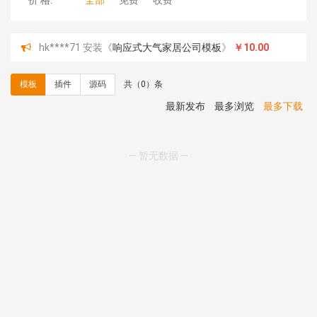
价 格:
全部
免费
收费
hk****71 安装《
响应式大气家居公司模板
》
￥10.00
心怀****i） 安装《
sitemap地图生成
》
免费
C**y 安装《
地图位置选取插件
》
免费
模板
插件
源码
共（0）条
C**y 安装《
地图位置选取插件
》
免费
hk****08 安装《
Prism代码高亮插件
》
免费
最新发布
最多浏览
最多下载
hk****08 安装《
访客统计
》
免费
hk****08 安装《
一键生成应用
》
免费
hk****08 安装《
禁止IP访问
》
免费
— 暂无数据 —
hk****80 安装《
响应式多语言企业公司简单通用模板
》
免费
hk****80 安装《
响应式多语言企业公司简单通用模板
》
免费
碧**天 安装《
文章采集插件（支持多模型）
》
￥20.00
hk****70 安装《
地图位置选取插件
》
免费
hk****70 安装《
sitemaps站点地图
》
免费
hk****28 安装《
Technoai科技人工智能IT服务多用途网
站模板
》
￥39.90
鸾**月 安装《
文件预览
》
￥9.90
C**y 安装《
响应式多语言白色主题通用企业站
》
免费
C**y 安装《
双语言响应式科技通用模板
》
免费