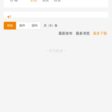
价 格:
全部
免费
收费
hk****71 安装《
响应式大气家居公司模板
》
￥10.00
心怀****i） 安装《
sitemap地图生成
》
免费
C**y 安装《
地图位置选取插件
》
免费
模板
插件
源码
共（0）条
C**y 安装《
地图位置选取插件
》
免费
hk****08 安装《
Prism代码高亮插件
》
免费
最新发布
最多浏览
最多下载
hk****08 安装《
访客统计
》
免费
hk****08 安装《
一键生成应用
》
免费
hk****08 安装《
禁止IP访问
》
免费
— 暂无数据 —
hk****80 安装《
响应式多语言企业公司简单通用模板
》
免费
hk****80 安装《
响应式多语言企业公司简单通用模板
》
免费
碧**天 安装《
文章采集插件（支持多模型）
》
￥20.00
hk****70 安装《
地图位置选取插件
》
免费
hk****70 安装《
sitemaps站点地图
》
免费
hk****28 安装《
Technoai科技人工智能IT服务多用途网
站模板
》
￥39.90
鸾**月 安装《
文件预览
》
￥9.90
C**y 安装《
响应式多语言白色主题通用企业站
》
免费
C**y 安装《
双语言响应式科技通用模板
》
免费