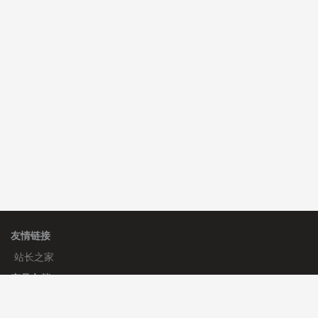
C**y 安装《
双语言响应式科技通用模板
》
免费
hk****82 安装《
响应式多语言会计机构模板
》
免费
hk****82 安装《
响应式多语言文化传媒模板
》
免费
友情链接
站长之家
产品文档
使用手册
标签生成器
应用文档