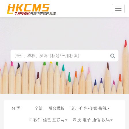
Toggle
naviga
分 类:
全部
后台模板
设计-广告-传媒-影视
IT-软件-信息-互联网
科技-电子-通信-数码