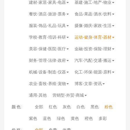
建材-家居-家具-电器
基建-施工-地产-物业
餐饮-酒店-旅游-票务
食品-果蔬-酒水-饮料
服装-饰品-礼品-玩具
摄像-婚庆-家政-生活
学校-教育-培训-科研
运动-健身-体育-器材
美容-保健-医院-医疗
金融-投资-保险-理财
财务-管理-法律-政府
汽车-汽配-交通-搬运
机械-设备-制造-仪器
化工-环保-能源-原料
农业-畜牧-养殖-宠物
博客-文章-资讯
通用-其他
营销型-外贸-商城
颜 色:
全部
红色
灰色
白色
黑色
粉色
紫色
蓝色
绿色
黄色
橙色
多彩