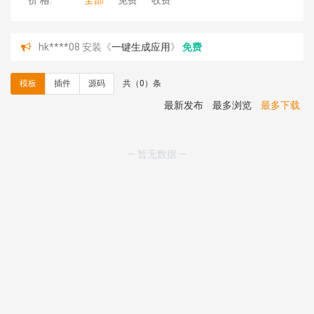
价 格:
全部
免费
收费
hk****08 安装《
一键生成应用
》
免费
hk****08 安装《
禁止IP访问
》
免费
hk****80 安装《
响应式多语言企业公司简单通用模板
》
模板
插件
源码
共（0）条
免费
hk****80 安装《
响应式多语言企业公司简单通用模板
》
最新发布
最多浏览
最多下载
免费
碧**天 安装《
文章采集插件（支持多模型）
》
￥20.00
hk****70 安装《
地图位置选取插件
》
免费
— 暂无数据 —
hk****70 安装《
sitemaps站点地图
》
免费
hk****28 安装《
Technoai科技人工智能IT服务多用途网
站模板
》
￥39.90
鸾**月 安装《
文件预览
》
￥9.90
C**y 安装《
响应式多语言白色主题通用企业站
》
免费
C**y 安装《
双语言响应式科技通用模板
》
免费
C**y 安装《
双语言响应式科技通用模板
》
免费
C**y 安装《
双语言响应式科技通用模板
》
免费
C**y 安装《
双语言响应式科技通用模板
》
免费
C**y 安装《
双语言响应式收缩导航式建筑行业模板
》
免
费
C**y 安装《
双语言响应式收缩导航式建筑行业模板
》
免