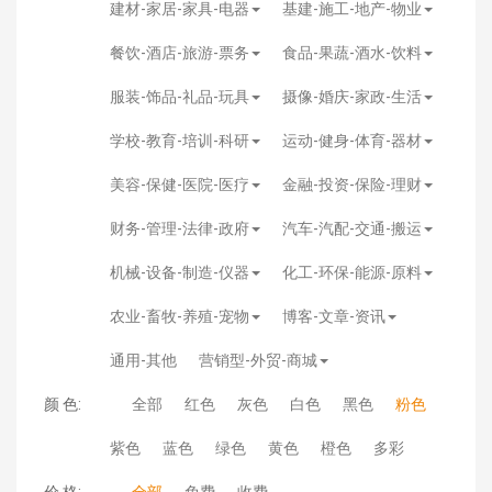
建材-家居-家具-电器
基建-施工-地产-物业
餐饮-酒店-旅游-票务
食品-果蔬-酒水-饮料
服装-饰品-礼品-玩具
摄像-婚庆-家政-生活
学校-教育-培训-科研
运动-健身-体育-器材
美容-保健-医院-医疗
金融-投资-保险-理财
财务-管理-法律-政府
汽车-汽配-交通-搬运
机械-设备-制造-仪器
化工-环保-能源-原料
农业-畜牧-养殖-宠物
博客-文章-资讯
通用-其他
营销型-外贸-商城
颜 色:
全部
红色
灰色
白色
黑色
粉色
紫色
蓝色
绿色
黄色
橙色
多彩