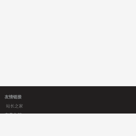
费
C**y 安装《
双语言响应式收缩导航式建筑行业模板
》
免
费
C**y 安装《
双语言响应式收缩导航式建筑行业模板
》
免
费
hk****08 安装《
Prism代码高亮插件
》
免费
hk****08 安装《
访客统计
》
免费
友情链接
站长之家
产品文档
使用手册
标签生成器
应用文档
更新日志
官方帮助