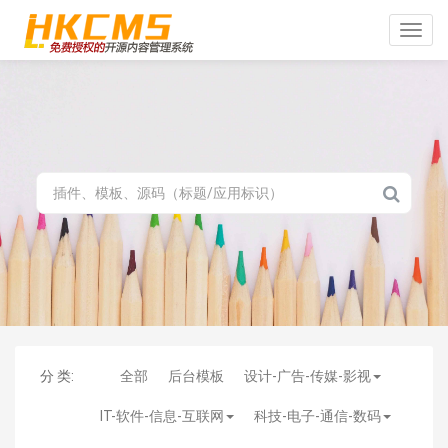
Toggle
naviga
分 类:
全部
后台模板
设计-广告-传媒-影视
IT-软件-信息-互联网
科技-电子-通信-数码