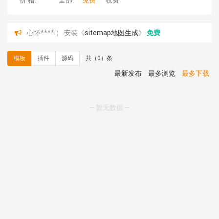
价 格:
全部
免费
收费
心怀****i） 安装《
sitemap地图生成
》
免费
C**y 安装《
地图位置选取插件
》
免费
C**y 安装《
地图位置选取插件
》
免费
模板
插件
源码
共（0）条
hk****08 安装《
Prism代码高亮插件
》
免费
hk****08 安装《
访客统计
》
免费
最新发布
最多浏览
最多下载
hk****08 安装《
一键生成应用
》
免费
hk****08 安装《
禁止IP访问
》
免费
hk****80 安装《
响应式多语言企业公司简单通用模板
》
— 暂无数据 —
免费
hk****80 安装《
响应式多语言企业公司简单通用模板
》
免费
碧**天 安装《
文章采集插件（支持多模型）
》
￥20.00
hk****70 安装《
地图位置选取插件
》
免费
hk****70 安装《
sitemaps站点地图
》
免费
hk****28 安装《
Technoai科技人工智能IT服务多用途网
站模板
》
￥39.90
鸾**月 安装《
文件预览
》
￥9.90
C**y 安装《
响应式多语言白色主题通用企业站
》
免费
C**y 安装《
双语言响应式科技通用模板
》
免费
C**y 安装《
双语言响应式科技通用模板
》
免费