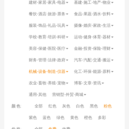
建材-家居-家具-电器
基建-施工-地产-物业
餐饮-酒店-旅游-票务
食品-果蔬-酒水-饮料
服装-饰品-礼品-玩具
摄像-婚庆-家政-生活
学校-教育-培训-科研
运动-健身-体育-器材
美容-保健-医院-医疗
金融-投资-保险-理财
财务-管理-法律-政府
汽车-汽配-交通-搬运
机械-设备-制造-仪器
化工-环保-能源-原料
农业-畜牧-养殖-宠物
博客-文章-资讯
通用-其他
营销型-外贸-商城
颜 色:
全部
红色
灰色
白色
黑色
粉色
紫色
蓝色
绿色
黄色
橙色
多彩