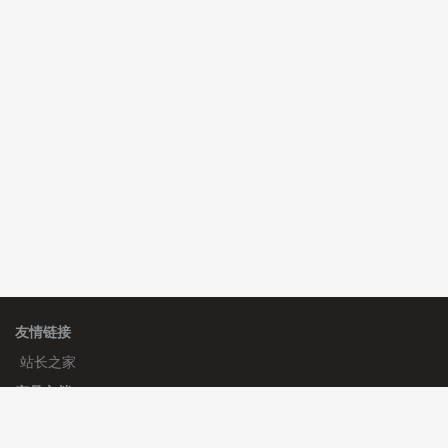
C**y 安装《
双语言响应式科技通用模板
》
免费
C**y 安装《
双语言响应式科技通用模板
》
免费
hk****71 安装《
响应式大气家居公司模板
》
￥10.00
友情链接
站长之家
产品文档
使用手册
标签生成器
应用文档