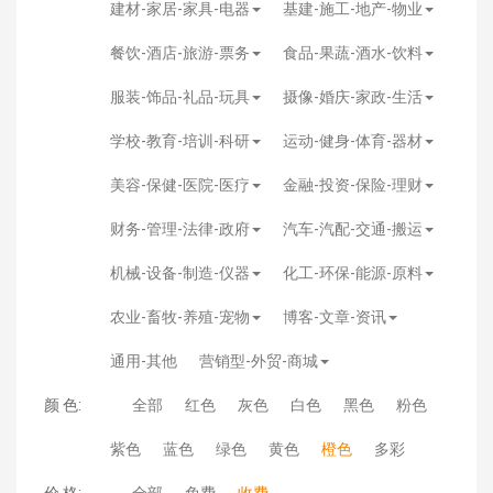
建材-家居-家具-电器
基建-施工-地产-物业
餐饮-酒店-旅游-票务
食品-果蔬-酒水-饮料
服装-饰品-礼品-玩具
摄像-婚庆-家政-生活
学校-教育-培训-科研
运动-健身-体育-器材
美容-保健-医院-医疗
金融-投资-保险-理财
财务-管理-法律-政府
汽车-汽配-交通-搬运
机械-设备-制造-仪器
化工-环保-能源-原料
农业-畜牧-养殖-宠物
博客-文章-资讯
通用-其他
营销型-外贸-商城
颜 色:
全部
红色
灰色
白色
黑色
粉色
紫色
蓝色
绿色
黄色
橙色
多彩