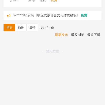
价 格:
全部
免费
收费
hk****82 安装《
响应式多语言文化传媒模板
》
免费
hk****71 安装《
响应式大气家居公司模板
》
￥10.00
心怀****i） 安装《
sitemap地图生成
》
免费
模板
插件
源码
共（0）条
C**y 安装《
地图位置选取插件
》
免费
C**y 安装《
地图位置选取插件
》
免费
最新发布
最多浏览
最多下载
hk****08 安装《
Prism代码高亮插件
》
免费
hk****08 安装《
访客统计
》
免费
hk****08 安装《
一键生成应用
》
免费
— 暂无数据 —
hk****08 安装《
禁止IP访问
》
免费
hk****80 安装《
响应式多语言企业公司简单通用模板
》
免费
hk****80 安装《
响应式多语言企业公司简单通用模板
》
免费
碧**天 安装《
文章采集插件（支持多模型）
》
￥20.00
hk****70 安装《
地图位置选取插件
》
免费
hk****70 安装《
sitemaps站点地图
》
免费
hk****28 安装《
Technoai科技人工智能IT服务多用途网
站模板
》
￥39.90
鸾**月 安装《
文件预览
》
￥9.90
C**y 安装《
响应式多语言白色主题通用企业站
》
免费