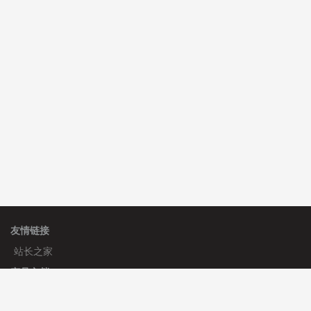
C**y 安装《
双语言响应式科技通用模板
》
免费
C**y 安装《
双语言响应式科技通用模板
》
免费
hk****82 安装《
响应式多语言会计机构模板
》
免费
友情链接
站长之家
产品文档
使用手册
标签生成器
应用文档